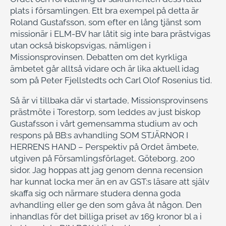
plats i församlingen. Ett bra exempel på detta är
Roland Gustafsson, som efter en lång tjänst som
missionär i ELM-BV har låtit sig inte bara prästvigas
utan också biskopsvigas, nämligen i
Missionsprovinsen. Debatten om det kyrkliga
ämbetet går alltså vidare och är lika aktuell idag
som på Peter Fjellstedts och Carl Olof Rosenius tid.
Så är vi tillbaka där vi startade, Missionsprovinsens
prästmöte i Torestorp, som leddes av just biskop
Gustafsson i vårt gemensamma studium av och
respons på BB:s avhandling SOM STJÄRNOR I
HERRENS HAND – Perspektiv på Ordet ämbete,
utgiven på Församlingsförlaget, Göteborg, 200
sidor. Jag hoppas att jag genom denna recension
har kunnat locka mer än en av GST:s läsare att själv
skaffa sig och närmare studera denna goda
avhandling eller ge den som gåva åt någon. Den
inhandlas för det billiga priset av 169 kronor bl a i