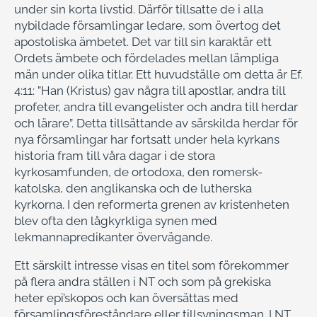
under sin korta livstid. Därför tillsatte de i alla
nybildade församlingar ledare, som övertog det
apostoliska ämbetet. Det var till sin karaktär ett
Ordets ämbete och fördelades mellan lämpliga
män under olika titlar. Ett huvudställe om detta är Ef.
4:11: ”Han (Kristus) gav några till apostlar, andra till
profeter, andra till evangelister och andra till herdar
och lärare”. Detta tillsättande av särskilda herdar för
nya församlingar har fortsatt under hela kyrkans
historia fram till våra dagar i de stora
kyrkosamfunden, de ortodoxa, den romersk-
katolska, den anglikanska och de lutherska
kyrkorna. I den reformerta grenen av kristenheten
blev ofta den lågkyrkliga synen med
lekmannapredikanter övervägande.
Ett särskilt intresse visas en titel som förekommer
på flera andra ställen i NT och som på grekiska
heter epi’skopos och kan översättas med
församlingsföreståndare eller tillsyningsman. I NT