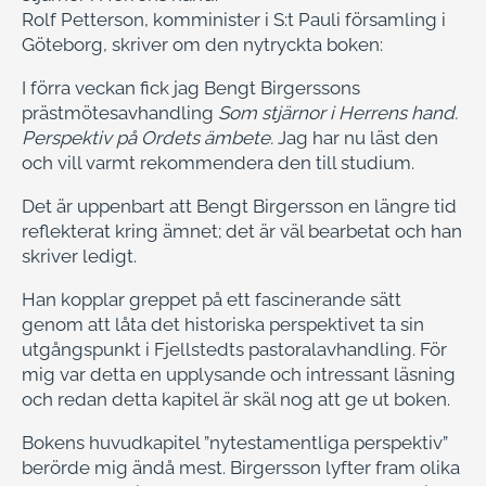
Rolf Petterson, komminister i S:t Pauli församling i
Göteborg, skriver om den nytryckta boken:
I förra veckan fick jag Bengt Birgerssons
prästmötesavhandling
Som stjärnor i Herrens hand.
Perspektiv på Ordets ämbete.
Jag har nu läst den
och vill varmt rekommendera den till studium.
Det är uppenbart att Bengt Birgersson en längre tid
reflekterat kring ämnet; det är väl bearbetat och han
skriver ledigt.
Han kopplar greppet på ett fascinerande sätt
genom att låta det historiska perspektivet ta sin
utgångspunkt i Fjellstedts pastoralavhandling. För
mig var detta en upplysande och intressant läsning
och redan detta kapitel är skäl nog att ge ut boken.
Bokens huvudkapitel ”nytestamentliga perspektiv”
berörde mig ändå mest. Birgersson lyfter fram olika