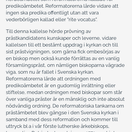
predikoämbetet. Reformatorerna lärde vidare att
ingen ska predika offentligt utan att vara
vederbörligen kallad eller ”rite vocatus”.
Till denna kallelse hörde prövning av
prästkandidatens kunskaper och leverne, vidare
kallelsen till ett bestämt uppdrag i kyrkan och till
sist prästvigningen, som gärna fick ombesörjas av
en biskop men också kunde förrättas av en vanlig
församlingspräst, om nämligen biskoparna vägrade
viga, som nu är fallet i Svenska kyrkan.
Reformatorerna lärde att ordningen med
predikoämbetet är en gudomlig inrättning eller
stiftelse, medan ordningen med biskopar som står
över vanliga präster är en mänsklig och inte absolut
nödvändig ordning. De reformatoriska tankarna om
prästämbetet blev gängse i den Svenska kyrkan i
samband med dess reformation och kommer till
uttryck bl a i vår förste lutherske ärkebiskops,