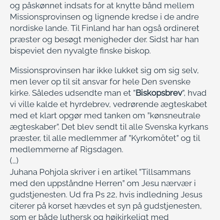
og påskønnet indsats for at knytte bånd mellem
Missionsprovinsen og lignende kredse i de andre
nordiske lande. Til Finland har han også ordineret
præster og besøgt menigheder der. Sidst har han
bispeviet den nyvalgte finske biskop.
Missionsprovinsen har ikke lukket sig om sig selv,
men lever op til sit ansvar for hele Den svenske
kirke. Således udsendte man et ”
Biskopsbrev
”, hvad
vi ville kalde et hyrdebrev, vedrørende ægteskabet
med et klart opgør med tanken om ”kønsneutrale
ægteskaber”. Det blev sendt til alle Svenska kyrkans
præster, til alle medlemmer af ”Kyrkomötet” og til
medlemmerne af Rigsdagen.
(…)
Juhana Pohjola skriver i en artikel ”Tillsammans
med den uppståndne Herren” om Jesu nærvær i
gudstjenesten. Ud fra Ps 22, hvis indledning Jesus
citerer på korset hævdes et syn på gudstjenesten,
som er både luthersk og højkirkeligt med