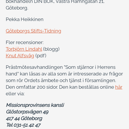
bokhandeln DIN BOK, Västra Hamngatan 21,
Göteborg.
Pekka Heikkinen
Göteborgs Stifts-Tidning
Fler recensioner:
Torbjörn Lindahl
(blogg)
Knut Alfsvåg
(pdf)
Prästmötesavhandlingen ”Som stjärnor i Herrens
hand” kan läsas av alla som är intresserade av frågor
som rör Ordets ämbete och tjänst i församlingen.
Den omfattar 200 sidor. Den kan beställas online
här
eller via:
Missionsprovinsens kansli
Glöstorpsvägen 49
417 44 Göteborg
Tel 031-51 42 47