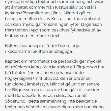
nytestamentliga texter och sammanhang och visar
att ämbetet kommer från Kristus själv och står i
kyrkans/församlingens tjänst. När det gäller
balansen mellan det av Kristus inrättade ämbetet
och den ”myndiga” församlingen lyfter Birgersson
fram texten i Apg 1 som beskriver fyllnadsvalet av
Mattias som en mönstertext.
Bokens huvudkapitel föder bibelglädje;
rikedomarna i Skriften är påtagliga.
Kapitlet om reformatoriska perspektiv ger mycket
att reflektera kring. Man kan säga att Birgersson har
två fronter. Den ena är en romaniserande
högkyrklighet (mitt uttryck), den andra är en
funktionell ämbetssyn. När det gäller den senare
har Birgersson en exkurs där han går i diskussion
med Rune Söderlund och slutsatsen är att
Söderlund i detta sammanhang inte beaktar de
texter och händelser i evangelierna som har bäring