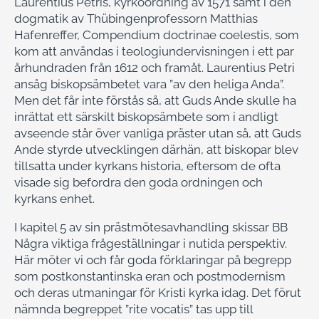
Laurentius Petris, kyrkoordning av 1571 samt i den
dogmatik av Thübingenprofessorn Matthias
Hafenreffer, Compendium doctrinae coelestis, som
kom att användas i teologiundervisningen i ett par
århundraden från 1612 och framåt. Laurentius Petri
ansåg biskopsämbetet vara ”av den heliga Anda”.
Men det får inte förstås så, att Guds Ande skulle ha
inrättat ett särskilt biskopsämbete som i andligt
avseende står över vanliga präster utan så, att Guds
Ande styrde utvecklingen därhän, att biskopar blev
tillsatta under kyrkans historia, eftersom de ofta
visade sig befordra den goda ordningen och
kyrkans enhet.
I kapitel 5 av sin prästmötesavhandling skissar BB
Några viktiga frågeställningar i nutida perspektiv.
Här möter vi och får goda förklaringar på begrepp
som postkonstantinska eran och postmodernism
och deras utmaningar för Kristi kyrka idag. Det förut
nämnda begreppet ”rite vocatis” tas upp till