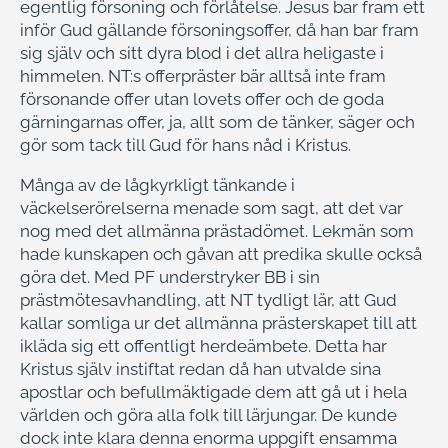
egentlig försoning och förlåtelse. Jesus bar fram ett
inför Gud gällande försoningsoffer, då han bar fram
sig själv och sitt dyra blod i det allra heligaste i
himmelen. NT:s offerpräster bär alltså inte fram
försonande offer utan lovets offer och de goda
gärningarnas offer, ja, allt som de tänker, säger och
gör som tack till Gud för hans nåd i Kristus.
Många av de lågkyrkligt tänkande i
väckelserörelserna menade som sagt, att det var
nog med det allmänna prästadömet. Lekmän som
hade kunskapen och gåvan att predika skulle också
göra det. Med PF understryker BB i sin
prästmötesavhandling, att NT tydligt lär, att Gud
kallar somliga ur det allmänna prästerskapet till att
ikläda sig ett offentligt herdeämbete. Detta har
Kristus själv instiftat redan då han utvalde sina
apostlar och befullmäktigade dem att gå ut i hela
världen och göra alla folk till lärjungar. De kunde
dock inte klara denna enorma uppgift ensamma