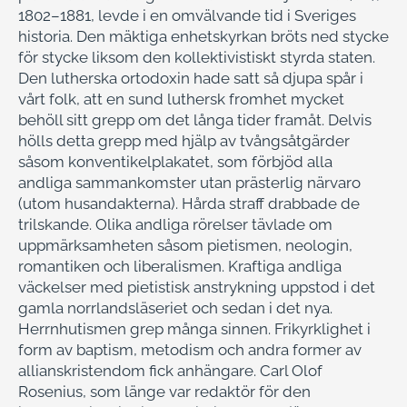
1802–1881, levde i en omvälvande tid i Sveriges
historia. Den mäktiga enhetskyrkan bröts ned stycke
för stycke liksom den kollektivistiskt styrda staten.
Den lutherska ortodoxin hade satt så djupa spår i
vårt folk, att en sund luthersk fromhet mycket
behöll sitt grepp om det långa tider framåt. Delvis
hölls detta grepp med hjälp av tvångsåtgärder
såsom konventikelplakatet, som förbjöd alla
andliga sammankomster utan prästerlig närvaro
(utom husandakterna). Hårda straff drabbade de
trilskande. Olika andliga rörelser tävlade om
uppmärksamheten såsom pietismen, neologin,
romantiken och liberalismen. Kraftiga andliga
väckelser med pietistisk anstrykning uppstod i det
gamla norrlandsläseriet och sedan i det nya.
Herrnhutismen grep många sinnen. Frikyrklighet i
form av baptism, metodism och andra former av
allianskristendom fick anhängare. Carl Olof
Rosenius, som länge var redaktör för den