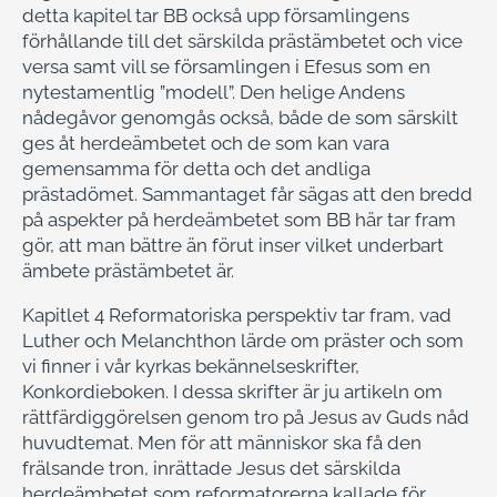
detta kapitel tar BB också upp församlingens
förhållande till det särskilda prästämbetet och vice
versa samt vill se församlingen i Efesus som en
nytestamentlig ”modell”. Den helige Andens
nådegåvor genomgås också, både de som särskilt
ges åt herdeämbetet och de som kan vara
gemensamma för detta och det andliga
prästadömet. Sammantaget får sägas att den bredd
på aspekter på herdeämbetet som BB här tar fram
gör, att man bättre än förut inser vilket underbart
ämbete prästämbetet är.
Kapitlet 4 Reformatoriska perspektiv tar fram, vad
Luther och Melanchthon lärde om präster och som
vi finner i vår kyrkas bekännelseskrifter,
Konkordieboken. I dessa skrifter är ju artikeln om
rättfärdiggörelsen genom tro på Jesus av Guds nåd
huvudtemat. Men för att människor ska få den
frälsande tron, inrättade Jesus det särskilda
herdeämbetet som reformatorerna kallade för