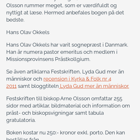
Olsson rummer meget, som er værdifuldt og
nyttigt at læse. Hermed anbefales bogen på det
bedste.
Hans Olav Okkels
Hans Olav Okkels har varit sognepræst i Danmark.
Han är numera pastor emeritus och medlem i
Missionsprovinsens Prästkollgium.
Se även artiklarna Festskriften, Lyda Gud mer än
människor och
recension i Kyrka & Folk nr 4
2011
samt bloggtiteln
Lyda Gud mer än människor.
Festskriften till biskop Arne Olsson omfattar 255
sidor med artiklar, bildmaterial och information om
präst- och biskopsvigningar samt tabula
gratulatoria.
Boken kostar nu 250:- kronor exkl. porto. Den kan
beställas från