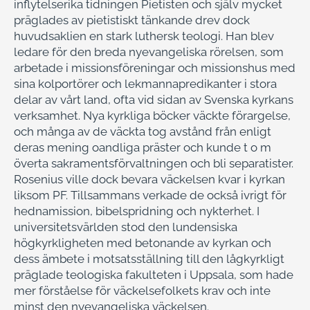
inflytelserika tidningen Pietisten och själv mycket
präglades av pietistiskt tänkande drev dock
huvudsaklien en stark luthersk teologi. Han blev
ledare för den breda nyevangeliska rörelsen, som
arbetade i missionsföreningar och missionshus med
sina kolportörer och lekmannapredikanter i stora
delar av vårt land, ofta vid sidan av Svenska kyrkans
verksamhet. Nya kyrkliga böcker väckte förargelse,
och många av de väckta tog avstånd från enligt
deras mening oandliga präster och kunde t o m
överta sakramentsförvaltningen och bli separatister.
Rosenius ville dock bevara väckelsen kvar i kyrkan
liksom PF. Tillsammans verkade de också ivrigt för
hednamission, bibelspridning och nykterhet. I
universitetsvärlden stod den lundensiska
högkyrkligheten med betonande av kyrkan och
dess ämbete i motsatsställning till den lågkyrkligt
präglade teologiska fakulteten i Uppsala, som hade
mer förståelse för väckelsefolkets krav och inte
minst den nyevangeliska väckelsen.