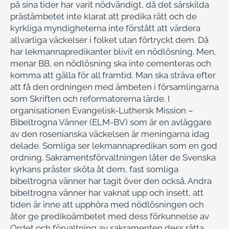
på sina tider har varit nödvändigt, då det särskilda
prästämbetet inte klarat att predika rätt och de
kyrkliga myndigheterna inte förstått att värdera
allvarliga väckelser i folket utan förtryckt dem. Då
har lekmannapredikanter blivit en nödlösning. Men,
menar BB, en nödlösning ska inte cementeras och
komma att gälla för all framtid. Man ska sträva efter
att få den ordningen med ämbeten i församlingarna
som Skriften och reformatorerna lärde. I
organisationen Evangelisk-Luthersk Mission –
Bibeltrogna Vänner (ELM-BV) som är en avläggare
av den rosenianska väckelsen är meningarna idag
delade. Somliga ser lekmannapredikan som en god
ordning. Sakramentsförvaltningen låter de Svenska
kyrkans präster sköta åt dem, fast somliga
bibeltrogna vänner har tagit över den också. Andra
bibeltrogna vänner har vaknat upp och insett, att
tiden är inne att upphöra med nödlösningen och
åter ge predikoämbetet med dess förkunnelse av
Ordet och förvaltning av sakramenten dess rätta