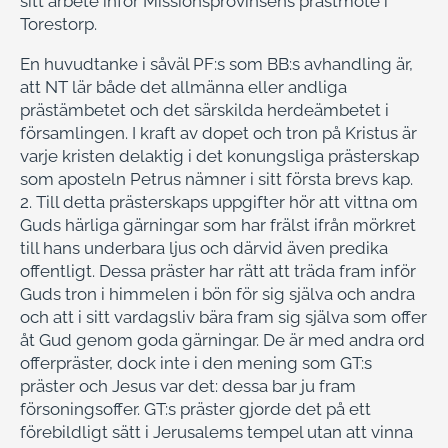
sitt arbete inför Missionsprovinsens prästmöte i
Torestorp.
En huvudtanke i såväl PF:s som BB:s avhandling är,
att NT lär både det allmänna eller andliga
prästämbetet och det särskilda herdeämbetet i
församlingen. I kraft av dopet och tron på Kristus är
varje kristen delaktig i det konungsliga prästerskap
som aposteln Petrus nämner i sitt första brevs kap.
2. Till detta prästerskaps uppgifter hör att vittna om
Guds härliga gärningar som har frälst ifrån mörkret
till hans underbara ljus och därvid även predika
offentligt. Dessa präster har rätt att träda fram inför
Guds tron i himmelen i bön för sig själva och andra
och att i sitt vardagsliv bära fram sig själva som offer
åt Gud genom goda gärningar. De är med andra ord
offerpräster, dock inte i den mening som GT:s
präster och Jesus var det: dessa bar ju fram
försoningsoffer. GT:s präster gjorde det på ett
förebildligt sätt i Jerusalems tempel utan att vinna