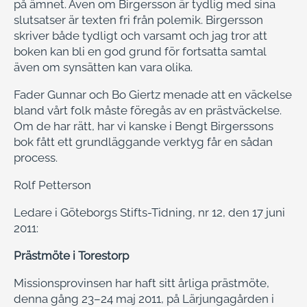
på ämnet. Även om Birgersson är tydlig med sina
slutsatser är texten fri från polemik. Birgersson
skriver både tydligt och varsamt och jag tror att
boken kan bli en god grund för fortsatta samtal
även om synsätten kan vara olika.
Fader Gunnar och Bo Giertz menade att en väckelse
bland vårt folk måste föregås av en prästväckelse.
Om de har rätt, har vi kanske i Bengt Birgerssons
bok fått ett grundläggande verktyg får en sådan
process.
Rolf Petterson
Ledare i Göteborgs Stifts-Tidning, nr 12, den 17 juni
2011:
Prästmöte i Torestorp
Missionsprovinsen har haft sitt årliga prästmöte,
denna gång 23–24 maj 2011, på Lärjungagården i