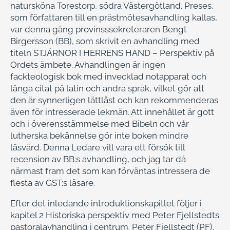
natursköna Torestorp, södra Västergötland. Preses,
som författaren till en prästmötesavhandling kallas,
var denna gång provinsssekreteraren Bengt
Birgersson (BB), som skrivit en avhandling med
titeln STJÄRNOR I HERRENS HAND – Perspektiv på
Ordets ämbete. Avhandlingen är ingen
fackteologisk bok med invecklad notapparat och
långa citat på latin och andra språk, vilket gör att
den är synnerligen lättläst och kan rekommenderas
även för intresserade lekmän. Att innehållet är gott
och i överensstämmelse med Bibeln och vår
lutherska bekännelse gör inte boken mindre
läsvärd. Denna Ledare vill vara ett försök till
recension av BB:s avhandling, och jag tar då
närmast fram det som kan förväntas intressera de
flesta av GST:s läsare.
Efter det inledande introduktionskapitlet följer i
kapitel 2 Historiska perspektiv med Peter Fjellstedts
pastoralavhandling i centrum. Peter Fjellstedt (PF),