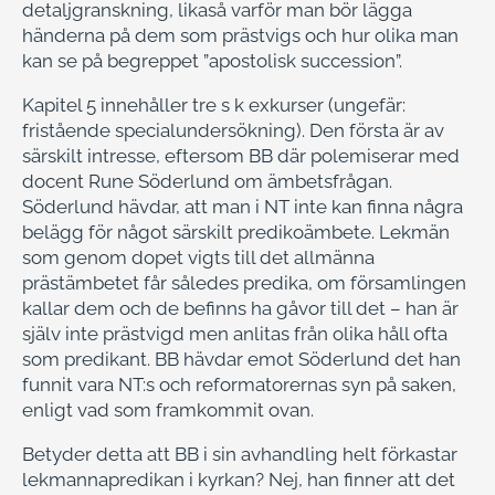
detaljgranskning, likaså varför man bör lägga
händerna på dem som prästvigs och hur olika man
kan se på begreppet ”apostolisk succession”.
Kapitel 5 innehåller tre s k exkurser (ungefär:
fristående specialundersökning). Den första är av
särskilt intresse, eftersom BB där polemiserar med
docent Rune Söderlund om ämbetsfrågan.
Söderlund hävdar, att man i NT inte kan finna några
belägg för något särskilt predikoämbete. Lekmän
som genom dopet vigts till det allmänna
prästämbetet får således predika, om församlingen
kallar dem och de befinns ha gåvor till det – han är
själv inte prästvigd men anlitas från olika håll ofta
som predikant. BB hävdar emot Söderlund det han
funnit vara NT:s och reformatorernas syn på saken,
enligt vad som framkommit ovan.
Betyder detta att BB i sin avhandling helt förkastar
lekmannapredikan i kyrkan? Nej, han finner att det