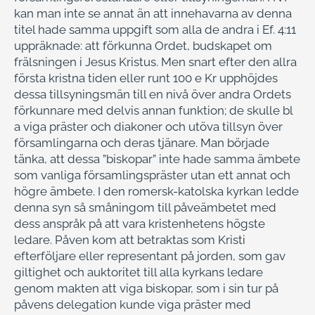
kan man inte se annat än att innehavarna av denna
titel hade samma uppgift som alla de andra i Ef. 4:11
uppräknade: att förkunna Ordet, budskapet om
frälsningen i Jesus Kristus. Men snart efter den allra
första kristna tiden eller runt 100 e Kr upphöjdes
dessa tillsyningsmän till en nivå över andra Ordets
förkunnare med delvis annan funktion; de skulle bl
a viga präster och diakoner och utöva tillsyn över
församlingarna och deras tjänare. Man började
tänka, att dessa ”biskopar” inte hade samma ämbete
som vanliga församlingspräster utan ett annat och
högre ämbete. I den romersk-katolska kyrkan ledde
denna syn så småningom till påveämbetet med
dess anspråk på att vara kristenhetens högste
ledare. Påven kom att betraktas som Kristi
efterföljare eller representant på jorden, som gav
giltighet och auktoritet till alla kyrkans ledare
genom makten att viga biskopar, som i sin tur på
påvens delegation kunde viga präster med