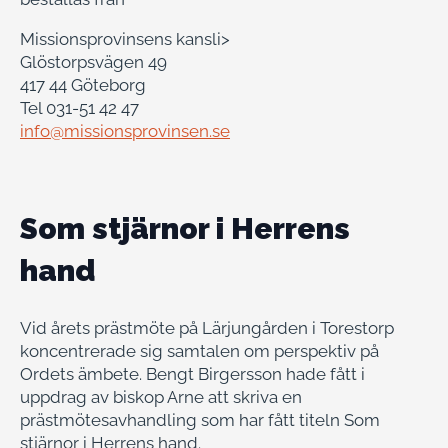
Missionsprovinsens kansli>
Glöstorpsvägen 49
417 44 Göteborg
Tel 031-51 42 47
info@missionsprovinsen.se
Som stjärnor i Herrens
hand
Vid årets prästmöte på Lärjungården i Torestorp
koncentrerade sig samtalen om perspektiv på
Ordets ämbete. Bengt Birgersson hade fått i
uppdrag av biskop Arne att skriva en
prästmötesavhandling som har fått titeln Som
stjärnor i Herrens hand.