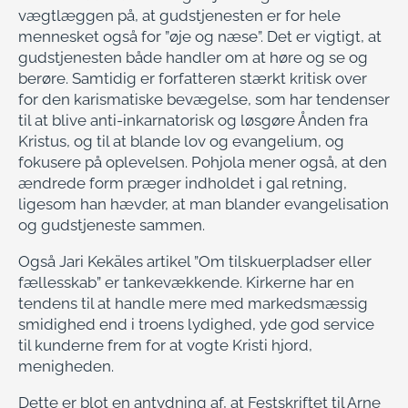
vægtlæggen på, at gudstjenesten er for hele
mennesket også for ”øje og næse”. Det er vigtigt, at
gudstjenesten både handler om at høre og se og
berøre. Samtidig er forfatteren stærkt kritisk over
for den karismatiske bevægelse, som har tendenser
til at blive anti-inkarnatorisk og løsgøre Ånden fra
Kristus, og til at blande lov og evangelium, og
fokusere på oplevelsen. Pohjola mener også, at den
ændrede form præger indholdet i gal retning,
ligesom han hævder, at man blander evangelisation
og gudstjeneste sammen.
Også Jari Kekäles artikel ”Om tilskuerpladser eller
fællesskab” er tankevækkende. Kirkerne har en
tendens til at handle mere med markedsmæssig
smidighed end i troens lydighed, yde god service
til kunderne frem for at vogte Kristi hjord,
menigheden.
Dette er blot en antydning af, at Festskriftet til Arne