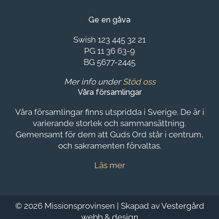
Ge en gåva
Swish 123 445 32 21
PG 11 36 63-9
BG 5677-2445
Mer info under
Stöd oss
Våra församlingar
Våra församlingar finns utspridda i Sverige. De är i
varierande storlek och sammansättning.
Gemensamt för dem att Guds Ord står i centrum,
och sakramenten förvaltas.
Läs mer
©
2026 Missionsprovinsen | Skapad av
Vestergård
webb & design