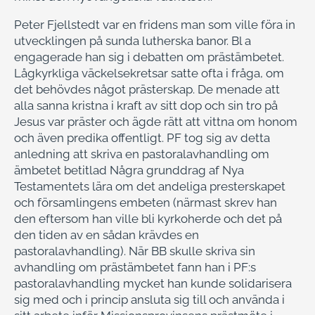
Peter Fjellstedt var en fridens man som ville föra in
utvecklingen på sunda lutherska banor. Bl a
engagerade han sig i debatten om prästämbetet.
Lågkyrkliga väckelsekretsar satte ofta i fråga, om
det behövdes något prästerskap. De menade att
alla sanna kristna i kraft av sitt dop och sin tro på
Jesus var präster och ägde rätt att vittna om honom
och även predika offentligt. PF tog sig av detta
anledning att skriva en pastoralavhandling om
ämbetet betitlad Några grunddrag af Nya
Testamentets lära om det andeliga presterskapet
och församlingens embeten (närmast skrev han
den eftersom han ville bli kyrkoherde och det på
den tiden av en sådan krävdes en
pastoralavhandling). När BB skulle skriva sin
avhandling om prästämbetet fann han i PF:s
pastoralavhandling mycket han kunde solidarisera
sig med och i princip ansluta sig till och använda i