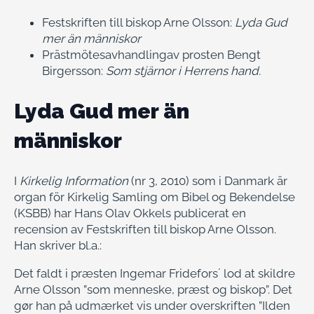
Festskriften till biskop Arne Olsson:
Lyda Gud
mer än människor
Prästmötesavhandlingav prosten Bengt
Birgersson:
Som stjärnor i Herrens hand.
Lyda Gud mer än
människor
I
Kirkelig Information
(nr 3, 2010) som i Danmark är
organ för Kirkelig Samling om Bibel og Bekendelse
(KSBB) har Hans Olav Okkels publicerat en
recension av Festskriften till biskop Arne Olsson.
Han skriver bl.a.:
Det faldt i præsten Ingemar Fridefors´ lod at skildre
Arne Olsson ”som menneske, præst og biskop”. Det
gør han på udmærket vis under overskriften ”Ilden