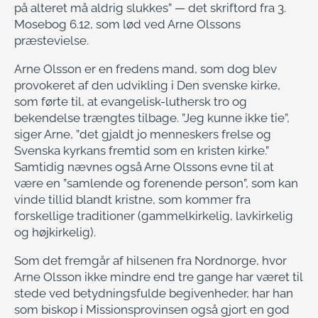
på alteret må aldrig slukkes” — det skriftord fra 3.
Mosebog 6.12, som lød ved Arne Olssons
præstevielse.
Arne Olsson er en fredens mand, som dog blev
provokeret af den udvikling i Den svenske kirke,
som førte til, at evangelisk-luthersk tro og
bekendelse trængtes tilbage. ”Jeg kunne ikke tie”,
siger Arne, ”det gjaldt jo menneskers frelse og
Svenska kyrkans fremtid som en kristen kirke.”
Samtidig nævnes også Arne Olssons evne til at
være en ”samlende og forenende person”, som kan
vinde tillid blandt kristne, som kommer fra
forskellige traditioner (gammelkirkelig, lavkirkelig
og højkirkelig).
Som det fremgår af hilsenen fra Nordnorge, hvor
Arne Olsson ikke mindre end tre gange har været til
stede ved betydningsfulde begivenheder, har han
som biskop i Missionsprovinsen også gjort en god