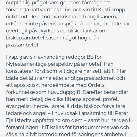
outplånlig prägel som ger dem förmåga att
förvandla nattvardens bröd och vin till Kristi kropp
och blod. De ortodoxa kristna och anglikanerna
erkänner inte påvens anspråk på primat, men de har
övertagit påvekyrkans obibliska tankar om
biskopsämbetet såsom något högre än
prästämbetet.
I kap. 3 av sin avhandling redogör BB för
Nytestamentliga perspektiv på ämbetet. Han
konstaterar först som vi tidigare har sett, att NT lär
både det allmänna eller andliga prästadömet och
ett apostoliskt herdeämbete med Ordets
förkunnelse som huvuduppgift. Därefter behandlar
han mer i detalj de olika titlarna apostel, profet,
evangelist, herde, lärare, äldste, biskop, förvaltare,
ledare och ängel – i huvudsak i anslutning till Peter
Fjellstedts uppfattning om dem – samt hur herden i
församlingen i NT kallas för brudgummens vän och
sägs ha blivit betrodd med försoningens ämbete. I