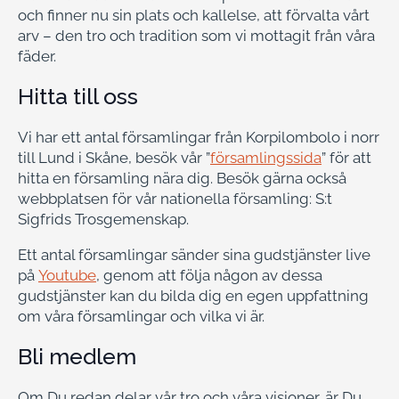
och finner nu sin plats och kallelse, att förvalta vårt
arv – den tro och tradition som vi mottagit från våra
fäder.
Hitta till oss
Vi har ett antal församlingar från Korpilombolo i norr
till Lund i Skåne, besök vår ”
församlingssida
” för att
hitta en församling nära dig. Besök gärna också
webbplatsen för vår nationella församling: S:t
Sigfrids Trosgemenskap.
Ett antal församlingar sänder sina gudstjänster live
på
Youtube
, genom att följa någon av dessa
gudstjänster kan du bilda dig en egen uppfattning
om våra församlingar och vilka vi är.
Bli medlem
Om Du redan delar vår tro och våra visioner, är Du