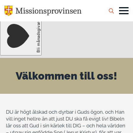
Search
for:
Välkommen till oss!
DU är högt älskad och dyrbar i Guds ögon, och Han
vill inget hellre än att just DU ska få evigt liv! Bibeln
lär oss att Gud i sin kärlek till DIG – och hela världen
– utgav sin enfödde Son (Jesus Kristus), för att var