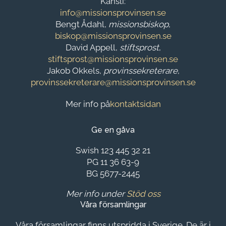
Kansli:
info@missionsprovinsen.se
Bengt Ådahl,
missionsbiskop
,
biskop@missionsprovinsen.se
David Appell,
stiftsprost
,
stiftsprost@missionsprovinsen.se
Jakob Okkels,
provinssekreterare
,
provinssekreterare@missionsprovinsen.se
Mer info på
kontaktsidan
Ge en gåva
Swish 123 445 32 21
PG 11 36 63-9
BG 5677-2445
Mer info under
Stöd oss
Våra församlingar
Våra församlingar finns utspridda i Sverige. De är i