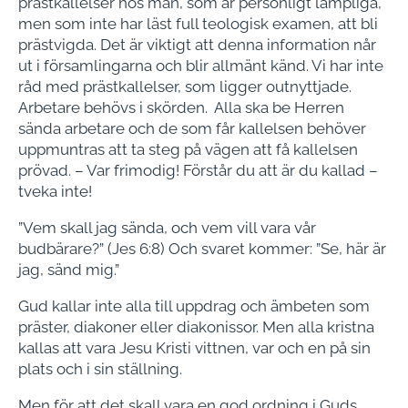
prästkallelser hos män, som är personligt lämpliga,
men som inte har läst full teologisk examen, att bli
prästvigda. Det är viktigt att denna information når
ut i församlingarna och blir allmänt känd. Vi har inte
råd med prästkallelser, som ligger outnyttjade.
Arbetare behövs i skörden. Alla ska be Herren
sända arbetare och de som får kallelsen behöver
uppmuntras att ta steg på vägen att få kallelsen
prövad. – Var frimodig! Förstår du att är du kallad –
tveka inte!
”Vem skall jag sända, och vem vill vara vår
budbärare?” (Jes 6:8) Och svaret kommer: ”Se, här är
jag, sänd mig.”
Gud kallar inte alla till uppdrag och ämbeten som
präster, diakoner eller diakonissor. Men alla kristna
kallas att vara Jesu Kristi vittnen, var och en på sin
plats och i sin ställning.
Men för att det skall vara en god ordning i Guds