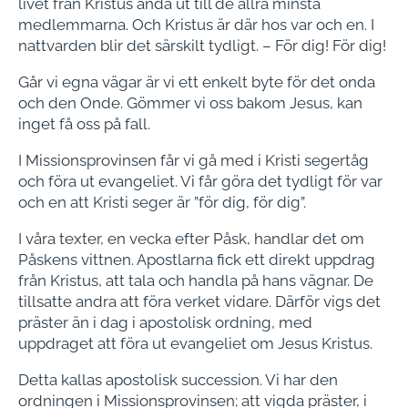
livet från Kristus ända ut till de allra minsta
medlemmarna. Och Kristus är där hos var och en. I
nattvarden blir det särskilt tydligt. – För dig! För dig!
Går vi egna vägar är vi ett enkelt byte för det onda
och den Onde. Gömmer vi oss bakom Jesus, kan
inget få oss på fall.
I Missionsprovinsen får vi gå med i Kristi segertåg
och föra ut evangeliet. Vi får göra det tydligt för var
och en att Kristi seger är ”för dig, för dig”.
I våra texter, en vecka efter Påsk, handlar det om
Påskens vittnen. Apostlarna fick ett direkt uppdrag
från Kristus, att tala och handla på hans vägnar. De
tillsatte andra att föra verket vidare. Därför vigs det
präster än i dag i apostolisk ordning, med
uppdraget att föra ut evangeliet om Jesus Kristus.
Detta kallas apostolisk succession. Vi har den
ordningen i Missionsprovinsen; att vigda präster, i