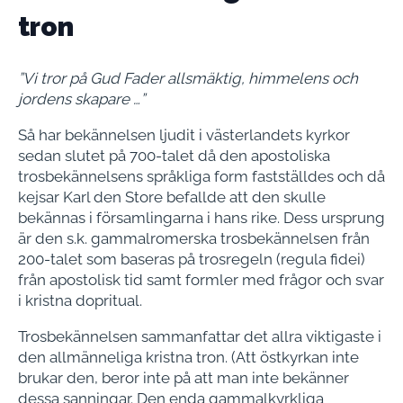
tron
”Vi tror på Gud Fader allsmäktig, himmelens och
jordens skapare …”
Så har bekännelsen ljudit i västerlandets kyrkor
sedan slutet på 700-talet då den apostoliska
trosbekännelsens språkliga form fastställdes och då
kejsar Karl den Store befallde att den skulle
bekännas i församlingarna i hans rike. Dess ursprung
är den s.k. gammalromerska trosbekännelsen från
200-talet som baseras på trosregeln (regula fidei)
från apostolisk tid samt formler med frågor och svar
i kristna dopritual.
Trosbekännelsen sammanfattar det allra viktigaste i
den allmänneliga kristna tron. (Att östkyrkan inte
brukar den, beror inte på att man inte bekänner
dessa sanningar. Den enda gammalkyrkliga