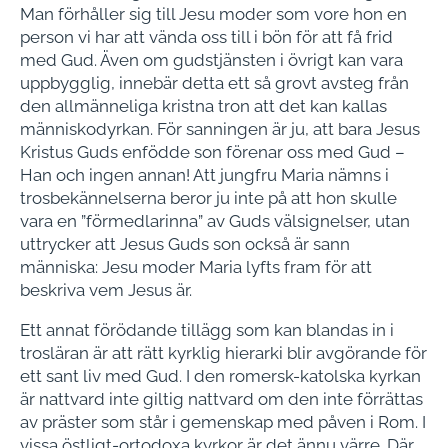
Man förhåller sig till Jesu moder som vore hon en
person vi har att vända oss till i bön för att få frid
med Gud. Även om gudstjänsten i övrigt kan vara
uppbygglig, innebär detta ett så grovt avsteg från
den allmänneliga kristna tron att det kan kallas
människodyrkan. För sanningen är ju, att bara Jesus
Kristus Guds enfödde son förenar oss med Gud –
Han och ingen annan! Att jungfru Maria nämns i
trosbekännelserna beror ju inte på att hon skulle
vara en ”förmedlarinna” av Guds välsignelser, utan
uttrycker att Jesus Guds son också är sann
människa: Jesu moder Maria lyfts fram för att
beskriva vem Jesus är.
Ett annat förödande tillägg som kan blandas in i
trosläran är att rätt kyrklig hierarki blir avgörande för
ett sant liv med Gud. I den romersk-katolska kyrkan
är nattvard inte giltig nattvard om den inte förrättas
av präster som står i gemenskap med påven i Rom. I
vissa östligt-ortodoxa kyrkor är det ännu värre. Där