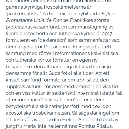
Nu händer det att kristna samfund anser att de
gammalkyrkliga trosbekännelserna är
”problematiska”. Så har t.ex. den nybildade
Église
Protestante Unie de France
, Frankrikes största
protestantiska samfund, en sammanslagning av
liberala reformerta och lutherska kyrkor, år 2017
formulerat en ”deklaration” som sammanfattar vad
denna kyrka tror. Det är anmärkningsvärt att ett
samfund med rötter i reformationens kalvinistiska
och lutherska kyrkor författar en egen ny
bekännelse: den allmänneliga kristna tron är ju
densamma för allt Guds folk i alla tider! Att ett
kristet samfund formulerar om tron så att den
”upplevs aktuell” för dess medlemmar i en viss tid
och en viss kultur, är sekteriskt! Inte minst i detta fall
eftersom man i ”deklarationen” noterar flera
betydelsefulla skillnader jämfört med t.ex. den
apostoliska trosbekännelsen. Så sägs där inget om
att Jesus är avlad av den Helige Ande och född av
jungfru Maria. Inte heller nämns Pontius Pilatus,