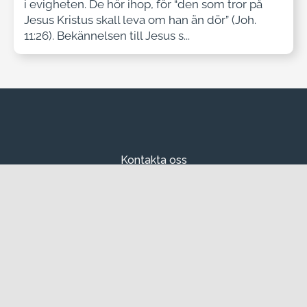
i evigheten. De hör ihop, för “den som tror på
Jesus Kristus skall leva om han än dör” (Joh.
11:26). Bekännelsen till Jesus s...
Kontakta oss
Kansli:
info@missionsprovinsen.se
Bengt Ådahl,
missionsbiskop
,
biskop@missionsprovinsen.se
David Appell,
stiftsprost
,
stiftsprost@missionsprovinsen.se
Jakob Okkels,
provinssekreterare
,
provinssekreterare@missionsprovinsen.se