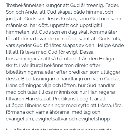
Trosbekännelsen kungör att Gud är treenig, Fader,
Son och Ande, att Gud skapat både himmel och
jord, att Guds son Jesus Kristus, sann Gud och sann
människa, har dött, uppstått och uppstigit i
himmelen, att Guds son en dag skall komma åter
för att döma levande och döda, samt att Guds folk,
vars synder Gud förlåter, skapas av den Helige Ande
till att få leva med Gud för evigt. Dessa
trossanningar är alltså hämtade från den Heliga
skrift. I vår liturgi bekänns tron direkt efter
bibelläsningarna eller efter predikan som utlägger
dessa. Bibelläsningarna handlar ju om vem Gud är,
Hans gärningar, vilja och löften, hur Gud handlar
med och talar till oss människor, hur Han regerar
tillvaron Han skapat. Predikans uppgift är att
utlägga Bibelns sanningar med syfte att trösta, lära,
förmana och varna åhörarna, med lag och
evangelium, evighetsallvar och evighetshopp.