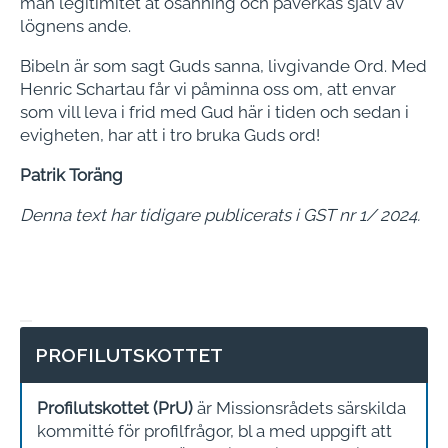
man legitimitet åt osanning och påverkas själv av
lögnens ande.
Bibeln är som sagt Guds sanna, livgivande Ord. Med
Henric Schartau får vi påminna oss om, att envar
som vill leva i frid med Gud här i tiden och sedan i
evigheten, har att i tro bruka Guds ord!
Patrik Toräng
Denna text har tidigare publicerats i GST nr 1/ 2024.
PROFILUTSKOTTET
Profilutskottet (PrU)
är Missionsrådets särskilda
kommitté för profilfrågor, bl a med uppgift att