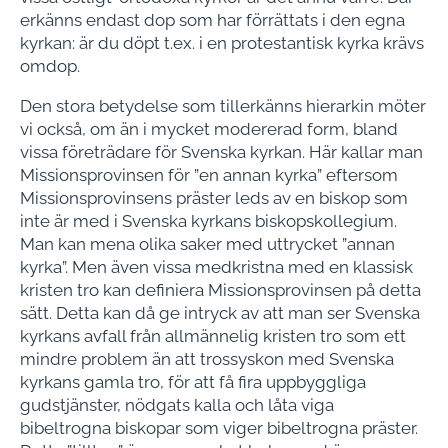
erkänns endast dop som har förrättats i den egna
kyrkan: är du döpt t.ex. i en protestantisk kyrka krävs
omdop.
Den stora betydelse som tillerkänns hierarkin möter
vi också, om än i mycket modererad form, bland
vissa företrädare för Svenska kyrkan. Här kallar man
Missionsprovinsen för ”en annan kyrka” eftersom
Missionsprovinsens präster leds av en biskop som
inte är med i Svenska kyrkans biskopskollegium.
Man kan mena olika saker med uttrycket ”annan
kyrka”. Men även vissa medkristna med en klassisk
kristen tro kan definiera Missionsprovinsen på detta
sätt. Detta kan då ge intryck av att man ser Svenska
kyrkans avfall från allmännelig kristen tro som ett
mindre problem än att trossyskon med Svenska
kyrkans gamla tro, för att få fira uppbyggliga
gudstjänster, nödgats kalla och låta viga
bibeltrogna biskopar som viger bibeltrogna präster.