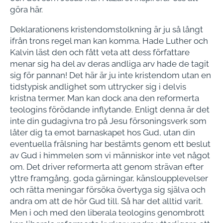
göra här.
Deklarationens kristendomstolkning är ju så långt
ifrån trons regel man kan komma. Hade Luther och
Kalvin läst den och fått veta att dess författare
menar sig ha del av deras andliga arv hade de tagit
sig för pannan! Det här är ju inte kristendom utan en
tidstypisk andlighet som uttrycker sig i delvis
kristna termer. Man kan dock ana den reformerta
teologins förödande inflytande. Enligt denna är det
inte din gudagivna tro på Jesu försoningsverk som
låter dig ta emot barnaskapet hos Gud, utan din
eventuella frälsning har bestämts genom ett beslut
av Gud i himmelen som vi människor inte vet något
om. Det driver reformerta att genom strävan efter
yttre framgång, goda gärningar, känsloupplevelser
och rätta meningar försöka övertyga sig själva och
andra om att de hör Gud till. Så har det alltid varit.
Men i och med den liberala teologins genombrott