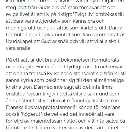
kan liberala reformerta kyrkor vandra ytterligare ett
steg bort från Guds ord då man förnekar att det
eviga livet är ett liv på riktigt; ”Evigt liv” omtolkas till
att bara vara ett jordeliv som känns bra och
meningsfullt och uppfattas som kärleksfullt. Därav
formuleringar i dokumentet som kan sammanfattas
i budskapet att Gud är snäll och vill att vi alla skall
vara snälla.
På ett sätt är det bra att bekännelsen formulerats
och antagits. För nu är det tydligt för alla och envar
att denna franska kyrka har distanserat sig från Kristi
sanna kyrka som bekänner sig till den allmänneliga
kristna tron. Därmed inte sagt att det inte finns
enskilda församlingar i detta vilsna samfund som
ännu håller fast vid den allmänneliga kristna tron.
Franska liberala protestanter är kända för tolerans
också ”högerut”: de vet vad det innebär att vara
förföljd av majoritetssamhället och vill inte själva bli
förföljare. Det är en vacker sida av deras identitet.