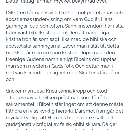
Detta ”tilltag” är man mycket bekymrad över.
I Skriften förmanas vi till trohet mot profeternas och
apostlarnas undervisning om vem Gud är, Hans
gärningar, bud och löften. Sann kristendom har i alla
tider varit bibelkristendom! Den allmänneliga
kristna tron är, som sagt, lika med de bibliska och
apostoliska sanningarna. Lever man i tillit till detta
budskap är man en sann kristen. Döps man i den
treenige Gudens namn enligt Bibelns ord upptas
man som medlem i Guds folk. Och deltar man i
nattvardsfirande i enlighet med Skriftens lära, äter
och
dricker man Jesu Kristi sanna kropp och blod
alldeles oavsett vilken prästman som förrättar
sakramentet. I Bibeln står inget om att denne måste
tillhöra en viss kyrklig hierarki. Däremot framgår det
mycket tydligt att Herrens trogna inte skall delta i
gudstjänstliv präglat av falsk, obiblisk lära. Då ger