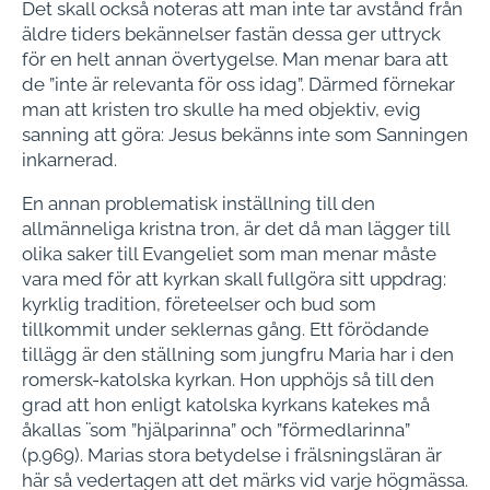
Det skall också noteras att man inte tar avstånd från
äldre tiders bekännelser fastän dessa ger uttryck
för en helt annan övertygelse. Man menar bara att
de ”inte är relevanta för oss idag”. Därmed förnekar
man att kristen tro skulle ha med objektiv, evig
sanning att göra: Jesus bekänns inte som Sanningen
inkarnerad.
En annan problematisk inställning till den
allmänneliga kristna tron, är det då man lägger till
olika saker till Evangeliet som man menar måste
vara med för att kyrkan skall fullgöra sitt uppdrag:
kyrklig tradition, företeelser och bud som
tillkommit under seklernas gång. Ett förödande
tillägg är den ställning som jungfru Maria har i den
romersk-katolska kyrkan. Hon upphöjs så till den
grad att hon enligt katolska kyrkans katekes må
åkallas ̈ som ”hjälparinna” och ”förmedlarinna”
(p.969). Marias stora betydelse i frälsningsläran är
här så vedertagen att det märks vid varje högmässa.