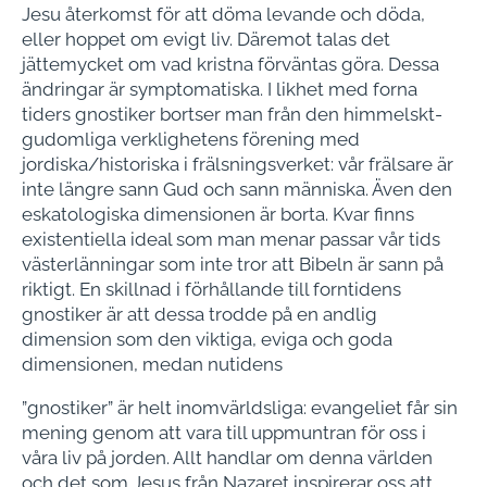
Jesu återkomst för att döma levande och döda,
eller hoppet om evigt liv. Däremot talas det
jättemycket om vad kristna förväntas göra. Dessa
ändringar är symptomatiska. I likhet med forna
tiders gnostiker bortser man från den himmelskt-
gudomliga verklighetens förening med
jordiska/historiska i frälsningsverket: vår frälsare är
inte längre sann Gud och sann människa. Även den
eskatologiska dimensionen är borta. Kvar finns
existentiella ideal som man menar passar vår tids
västerlänningar som inte tror att Bibeln är sann på
riktigt. En skillnad i förhållande till forntidens
gnostiker är att dessa trodde på en andlig
dimension som den viktiga, eviga och goda
dimensionen, medan nutidens
”gnostiker” är helt inomvärldsliga: evangeliet får sin
mening genom att vara till uppmuntran för oss i
våra liv på jorden. Allt handlar om denna världen
och det som Jesus från Nazaret inspirerar oss att