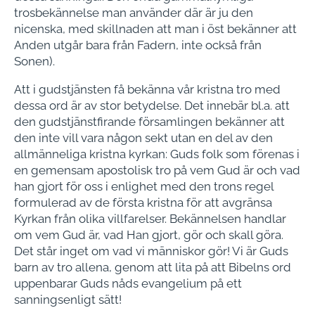
trosbekännelse man använder där är ju den
nicenska, med skillnaden att man i öst bekänner att
Anden utgår bara från Fadern, inte också från
Sonen).
Att i gudstjänsten få bekänna vår kristna tro med
dessa ord är av stor betydelse. Det innebär bl.a. att
den gudstjänstfirande församlingen bekänner att
den inte vill vara någon sekt utan en del av den
allmänneliga kristna kyrkan: Guds folk som förenas i
en gemensam apostolisk tro på vem Gud är och vad
han gjort för oss i enlighet med den trons regel
formulerad av de första kristna för att avgränsa
Kyrkan från olika villfarelser. Bekännelsen handlar
om vem Gud är, vad Han gjort, gör och skall göra.
Det står inget om vad vi människor gör! Vi är Guds
barn av tro allena, genom att lita på att Bibelns ord
uppenbarar Guds nåds evangelium på ett
sanningsenligt sätt!