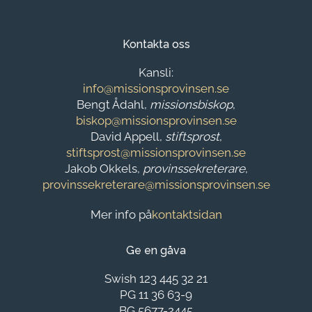
Kontakta oss
Kansli:
info@missionsprovinsen.se
Bengt Ådahl,
missionsbiskop
,
biskop@missionsprovinsen.se
David Appell,
stiftsprost
,
stiftsprost@missionsprovinsen.se
Jakob Okkels,
provinssekreterare
,
provinssekreterare@missionsprovinsen.se
Mer info på
kontaktsidan
Ge en gåva
Swish 123 445 32 21
PG 11 36 63-9
BG 5677-2445