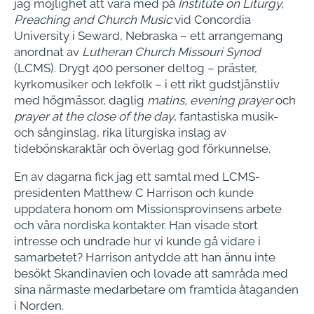
jag möjlighet att vara med på
Institute on Liturgy,
Preaching and Church Music
vid Concordia
University i Seward, Nebraska – ett arrangemang
anordnat av
Lutheran Church Missouri Synod
(LCMS). Drygt 400 personer deltog – präster,
kyrkomusiker och lekfolk – i ett rikt gudstjänstliv
med högmässor, daglig
matins, evening prayer
och
prayer at the close of the day
, fantastiska musik-
och sånginslag, rika liturgiska inslag av
tidebönskaraktär och överlag god förkunnelse.
En av dagarna fick jag ett samtal med LCMS-
presidenten Matthew C Harrison och kunde
uppdatera honom om Missionsprovinsens arbete
och våra nordiska kontakter. Han visade stort
intresse och undrade hur vi kunde gå vidare i
samarbetet? Harrison antydde att han ännu inte
besökt Skandinavien och lovade att samråda med
sina närmaste medarbetare om framtida åtaganden
i Norden.