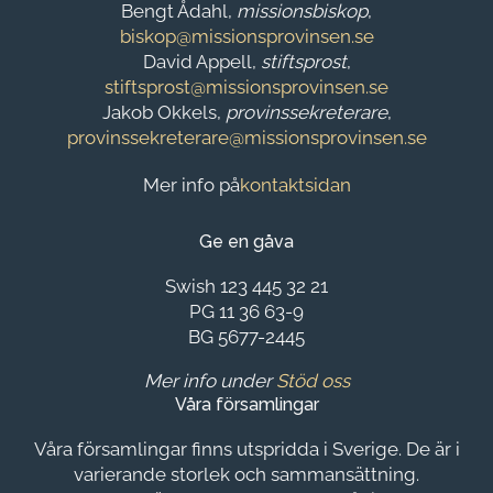
Bengt Ådahl,
missionsbiskop
,
biskop@missionsprovinsen.se
David Appell,
stiftsprost
,
stiftsprost@missionsprovinsen.se
Jakob Okkels,
provinssekreterare
,
provinssekreterare@missionsprovinsen.se
Mer info på
kontaktsidan
Ge en gåva
Swish 123 445 32 21
PG 11 36 63-9
BG 5677-2445
Mer info under
Stöd oss
Våra församlingar
Våra församlingar finns utspridda i Sverige. De är i
varierande storlek och sammansättning.