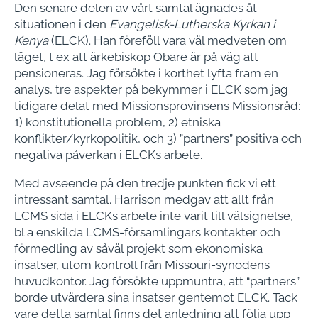
Den senare delen av vårt samtal ägnades åt
situationen i den
Evangelisk-Lutherska Kyrkan i
Kenya
(ELCK). Han föreföll vara väl medveten om
läget, t ex att ärkebiskop Obare är på väg att
pensioneras. Jag försökte i korthet lyfta fram en
analys, tre aspekter på bekymmer i ELCK som jag
tidigare delat med Missionsprovinsens Missionsråd:
1) konstitutionella problem, 2) etniska
konflikter/kyrkopolitik, och 3) ”partners” positiva och
negativa påverkan i ELCKs arbete.
Med avseende på den tredje punkten fick vi ett
intressant samtal. Harrison medgav att allt från
LCMS sida i ELCKs arbete inte varit till välsignelse,
bl a enskilda LCMS-församlingars kontakter och
förmedling av såväl projekt som ekonomiska
insatser, utom kontroll från Missouri-synodens
huvudkontor. Jag försökte uppmuntra, att “partners”
borde utvärdera sina insatser gentemot ELCK. Tack
vare detta samtal finns det anledning att följa upp