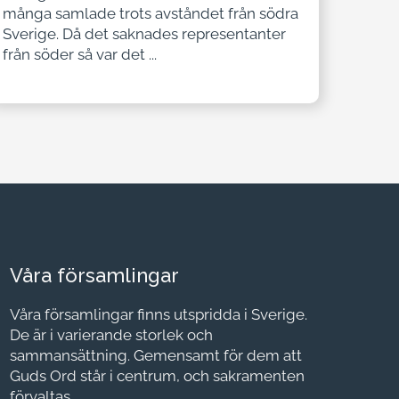
många samlade trots avståndet från södra
Sverige. Då det saknades representanter
från söder så var det ...
Våra församlingar
Våra församlingar finns utspridda i Sverige.
De är i varierande storlek och
sammansättning. Gemensamt för dem att
Guds Ord står i centrum, och sakramenten
förvaltas.