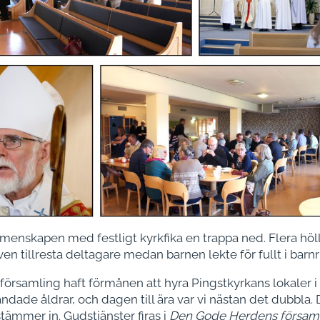
menskapen med festligt kyrkfika en trappa ned. Flera höll
 tillresta deltagare medan barnen lekte för fullt i bar
församling haft förmånen att hyra Pingstkyrkans lokaler i K
ndade åldrar, och dagen till ära var vi nästan det dubbla. 
ämmer in. Gudstjänster firas i
Den Gode Herdens försam