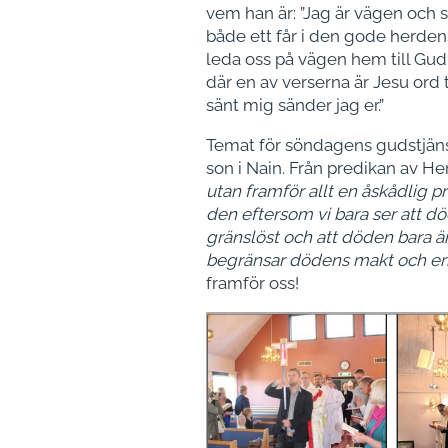
vem han är: ”Jag är vägen och 
både ett får i den gode herden
leda oss på vägen hem till Gud.
där en av verserna är Jesu ord 
sänt mig sänder jag er.”
Temat för söndagens gudstjäns
son i Nain. Från predikan av H
utan framför allt en åskådlig pr
den eftersom vi bara ser att dö
gränslöst och att döden bara är e
begränsar dödens makt och erbjud
framför oss!