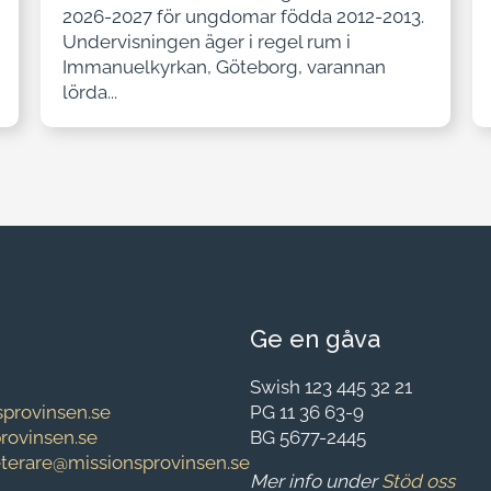
2026-2027 för ungdomar födda 2012-2013.
Undervisningen äger i regel rum i
Immanuelkyrkan, Göteborg, varannan
lörda...
Ge en gåva
Swish 123 445 32 21
provinsen.se
PG 11 36 63-9
provinsen.se
BG 5677-2445
eterare@missionsprovinsen.se
Mer info under
Stöd oss