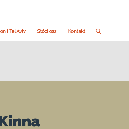
on i Tel Aviv
Stöd oss
Kontakt
Search
for:
 Kinna