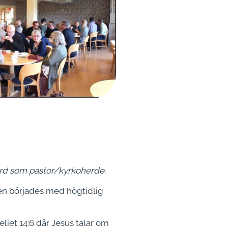
ård som pastor/kyrkoherde.
ten börjades med högtidlig
liet 14:6 där Jesus talar om