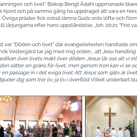
sanningen och livet”. Biskop Bengt Ådahl uppmanade bland
s hjord och på samma gång ha uppdraget att vara en herde
 Övriga präster fick också lämna Guds ords löfte och förm
till lärjungarna efter hans uppståndelse, Joh. 20:21: ”Frid
t var ”Döden och livet” där evangelietexten handlade om
enrik Vestergård tar jag med mig orden…
att Jesu handling
edikan över livets makt över döden. Jesus lär oss att vi in
den sätter en gräns för livet, men genom tron kan vi se oc
n passage in i det eviga livet. Att Jesus som själv är livet 
er dig som tror liv, ja liv i överflöd.
Vilket underbart bu