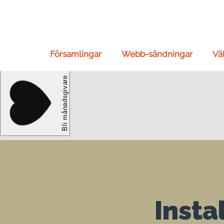
Församlingar
Webb-sändningar
Vä
Insta