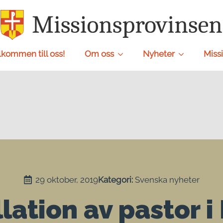
lkommen till oss!
Om oss
Nyheter
Missi
29 oktober, 2019
Kategori: 
Svenska nyheter
llation av pastor i