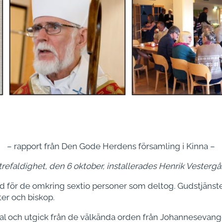
– rapport från Den Gode Herdens församling i Kinna –
refaldighet, den 6 oktober, installerades Henrik Vesterg
tid för de omkring sextio personer som deltog. Gudstjäns
er och biskop.
tal och utgick från de välkända orden från Johannesevange