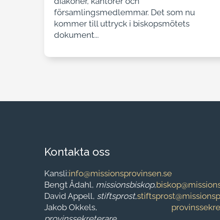
diakoner, kantorer och
församlingsmedlemmar. Det som nu
kommer till uttryck i biskopsmötets
dokument...
Kontakta oss
Kansli:
info@missionsprovinsen.se
Bengt Ådahl,
missionsbiskop
,
biskop@missions
David Appell,
stiftsprost
,
stiftsprost@missions
Jakob Okkels,
provinssekr
provinssekreterare
,