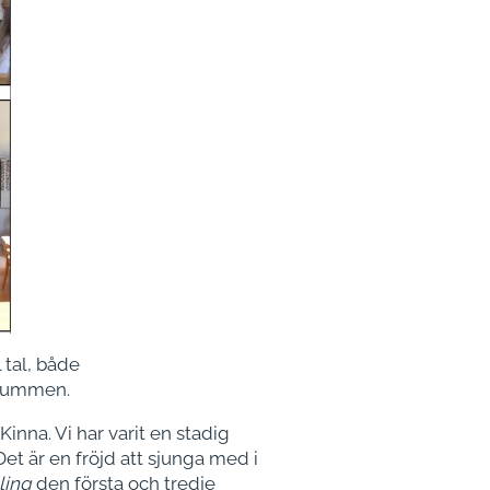
 tal, både
nrummen.
inna. Vi har varit en stadig
Det är en fröjd att sjunga med i
ling
den första och tredje