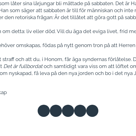
som låter sina lärjungar bli mättade på sabbaten. Det ä
an som säger att sabbaten är till för människan och inte 
 den retoriska frågan: Är det tillåtet att göra gott på sabb
om detta: liv eller död. Vill du äga det eviga livet, frid
 behöver omskapas, födas på nytt genom tron på att Herren 
tt straff och att du, i Honom, får äga syndernas förlåtelse. 
tt
Det är fullbordat
och samtidigt vara viss om att löfte
åsom nyskapad, få leva på den nya jorden och bo i det nya
kap