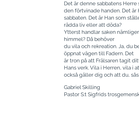
Det är denne sabbatens Herre 
den förtvinade handen. Det är H
sabbaten. Det är Han som ställer
rädda liv eller att döda?
Ytterst handlar saken nämligen 
himmel? Då behöver
du vila och rekreation. Ja, du
öppnat vägen till Fadern. Det
är tron på att Frälsaren tagit di
Hans verk. Vila i Herren, vila i a
också gäller dig och att du, s
Gabriel Skilling
Pastor S:t Sigfrids trosgemens