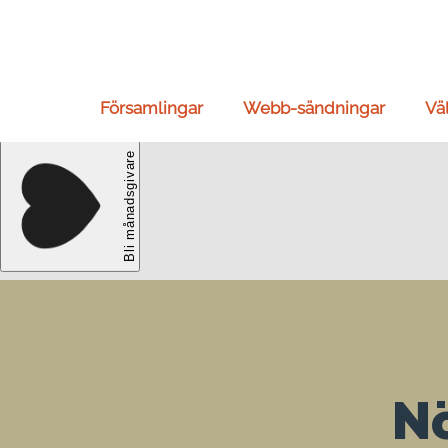
Församlingar
Webb-sändningar
Vä
Nö