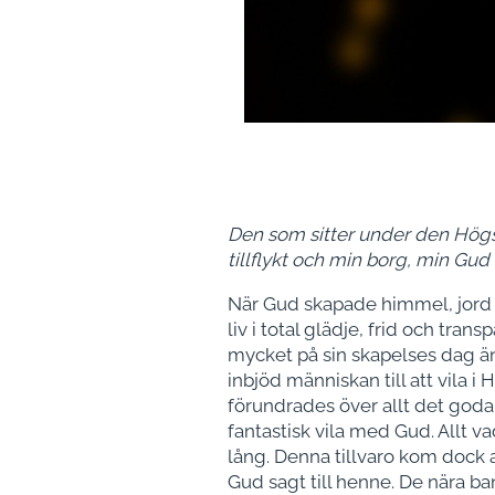
Den som sitter under den Högst
tillflykt och min borg, min Gud
När Gud skapade himmel, jord o
liv i total glädje, frid och tr
mycket på sin skapelses dag ä
inbjöd människan till att vila 
förundrades över allt det goda
fantastisk vila med Gud. Allt v
lång. Denna tillvaro kom dock a
Gud sagt till henne. De nära 