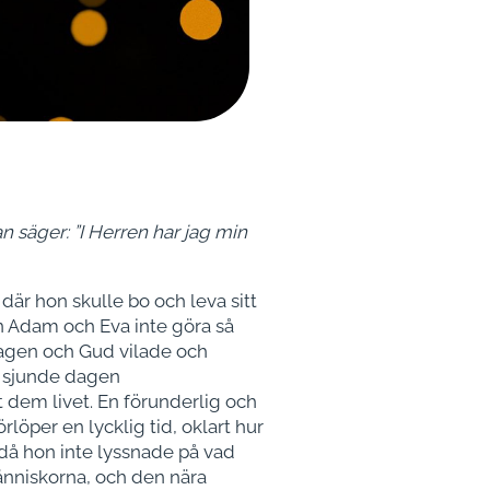
 säger: ”I Herren har jag min
där hon skulle bo och leva sitt
nn Adam och Eva inte göra så
dagen och Gud vilade och
en sjunde dagen
 dem livet. En förunderlig och
löper en lycklig tid, oklart hur
 då hon inte lyssnade på vad
änniskorna, och den nära