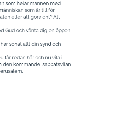
r Han som helar mannen med
människan som är till för
aten eller att göra ont? Att
 med Gud och vänta dig en öppen
har sonat allt din synd och
Du får redan här och nu vila i
t om den kommande sabbatsvilan
 Jerusalem.