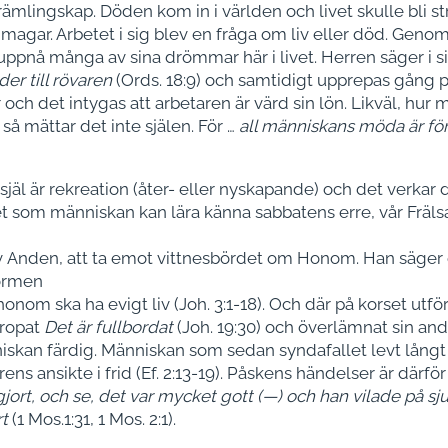
mlingskap. Döden kom in i världen och livet skulle bli s
 magar. Arbetet i sig blev en fråga om liv eller död. Geno
pnå många av sina drömmar här i livet. Herren säger i sit
der till rövaren
(Ords. 18:9) och samtidigt upprepas gång p
och det intygas att arbetaren är värd sin lön. Likväl, hur
 så mättar det inte själen. För …
all människans möda är för
själ är rekreation (åter- eller nyskapande) och det verk
 som människan kan lära känna sabbatens erre, vår Frälsa
av Anden, att ta emot vittnesbördet om Honom. Han säger
rormen
 honom ska ha evigt liv (Joh. 3:1-18). Och där på korset utf
s ropat
Det är fullbordat
(Joh. 19:30) och överlämnat sin and
skan färdig. Människan som sedan syndafallet levt långt
ns ansikte i frid (Ef. 2:13-19). Påskens händelser är därfö
jort, och se, det var mycket gott (—) och han vilade på 
rt
(1 Mos.1:31, 1 Mos. 2:1).