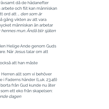
trävsamt då de hädanefter
m arbete och flit kan människan
t ord att …
den som är
å gång vikten av att vara
 mycket människan än arbetar
 hennes mun. Ändå blir själen
ar den Helige Ande genom Guds
re. När Jesus talar om att
 också att han måste
ör Herren allt som vi behöver
e i Faderns händer (Luk. 23:46)
 borta från Gud kunde nu åter
r som ett eko från skapelsen:
sjunde dagen