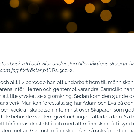
es beskydd och vilar under den Allsmäktiges skugga, han
 som jag förtröstar på”
, Ps. 91:1-2.
ch allt liv beredde han ett underbart hem till människan 
ansparens inför Herren och gentemot varandra. Sannolikt ha
n att lite yrvaket se sig omkring. Sedan kom den sjunde 
i Hans verk. Man kan föreställa sig hur Adam och Eva på d
 och vackra i skapelsen inte minst över Skaparen som gett
ad de behövde var dem givet och inget fattades dem. Så för
tt förändras drastiskt i och med att människan föll i synd
banden mellan Gud och människa bröts, så också mellan m