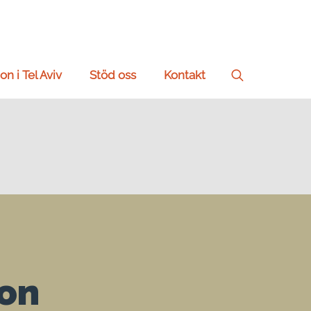
on i Tel Aviv
Stöd oss
Kontakt
Search
for:
ion