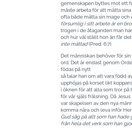
gemenskapen byttes mot ett frä
måste arbeta för att mätta sina
ofta både mätta sin mage och up
försumlig i sitt arbete är en bro
trogen i de åtaganden man har 
och hur väl ställt hon än får det
inte mättad
(Pred. 6:7).
Det människan behöver för sin 
ord. Det är endast genom Ordet
födas på nytt
så talar han om att vara född 
upphöjas på korset likt koppa
i öknen för att alla som tror på
för vår själs frälsning. Då Jesu
var skapelsen av den nya männi
komma nära och leva inför Herre
Gud såg på allt som han hade g
från hela det verk som han gjo