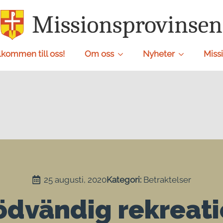
lkommen till oss!
Om oss
Nyheter
Missi
25 augusti, 2020
Kategori: 
Betraktelser
dvändig rekreat