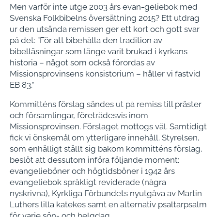
Men varför inte utge 2003 års evan-geliebok med
Svenska Folkbibelns översättning 2015? Ett utdrag
ur den utsända remissen ger ett kort och gott svar
på det: ”För att bibehålla den tradition av
bibelläsningar som länge varit brukad i kyrkans
historia – något som också förordas av
Missionsprovinsens konsistorium – håller vi fastvid
EB 83.”
Kommitténs förslag sändes ut på remiss till präster
och församlingar, företrädesvis inom
Missionsprovinsen. Förslaget mottogs väl. Samtidigt
fick vi önskemål om ytterligare innehåll. Styrelsen,
som enhälligt ställt sig bakom kommitténs förslag,
beslöt att dessutom införa följande moment:
evangelieböner och högtidsböner i 1942 års
evangeliebok språkligt reviderade (några
nyskrivna), Kyrkliga Förbundets nyutgåva av Martin
Luthers lilla katekes samt en alternativ psaltarpsalm
för varje sön- och helgdag.