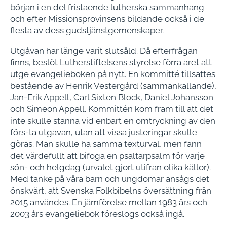
början i en del fristående lutherska sammanhang
och efter Missionsprovinsens bildande också i de
flesta av dess gudstjänstgemenskaper.
Utgåvan har länge varit slutsåld. Då efterfrågan
finns, beslöt Lutherstiftelsens styrelse förra året att
utge evangelieboken på nytt. En kommitté tillsattes
bestående av Henrik Vestergård (sammankallande),
Jan-Erik Appell, Carl Sixten Block, Daniel Johansson
och Simeon Appell. Kommittén kom fram till att det
inte skulle stanna vid enbart en omtryckning av den
förs-ta utgåvan, utan att vissa justeringar skulle
göras. Man skulle ha samma texturval, men fann
det värdefullt att bifoga en psaltarpsalm för varje
sön- och helgdag (urvalet gjort utifrån olika källor).
Med tanke på våra barn och ungdomar ansågs det
önskvärt, att Svenska Folkbibelns översättning från
2015 användes. En jämförelse mellan 1983 års och
2003 års evangeliebok föreslogs också ingå.