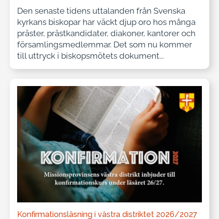
Den senaste tidens uttalanden från Svenska
kyrkans biskopar har väckt djup oro hos många
präster, prästkandidater, diakoner, kantorer och
församlingsmedlemmar. Det som nu kommer
till uttryck i biskopsmötets dokument...
Konfirmationsläsning i västra distriktet 2026/2027