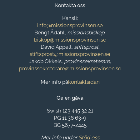
Kontakta oss
Kansli:
info@missionsprovinsen.se
Bengt Ådahl,
missionsbiskop
,
biskop@missionsprovinsen.se
David Appell,
stiftsprost
,
stiftsprost@missionsprovinsen.se
Jakob Okkels,
provinssekreterare
,
provinssekreterare@missionsprovinsen.se
Mer info på
kontaktsidan
Ge en gåva
Swish 123 445 32 21
PG 11 36 63-9
BG 5677-2445
Mer info under
Stöd oss