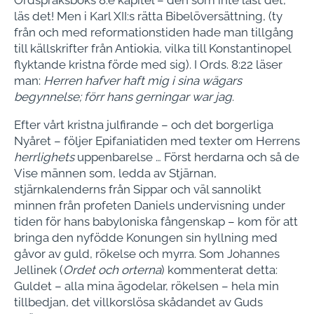
Ordspråksboks 8:e kapitel – den som inte läst det,
läs det! Men i Karl XII:s rätta Bibelöversättning, (ty
från och med reformationstiden hade man tillgång
till källskrifter från Antiokia, vilka till Konstantinopel
flyktande kristna förde med sig). I Ords. 8:22 läser
man:
Herren hafver haft mig i sina wägars
begynnelse; förr hans gerningar war jag
.
Efter vårt kristna julfirande – och det borgerliga
Nyåret – följer Epifaniatiden med texter om Herrens
herrlighets
uppenbarelse … Först herdarna och så de
Vise männen som, ledda av Stjärnan,
stjärnkalenderns från Sippar och väl sannolikt
minnen från profeten Daniels undervisning under
tiden för hans babyloniska fångenskap – kom för att
bringa den nyfödde Konungen sin hyllning med
gåvor av guld, rökelse och myrra. Som Johannes
Jellinek (
Ordet och orterna
) kommenterat detta:
Guldet – alla mina ägodelar, rökelsen – hela min
tillbedjan, det villkorslösa skådandet av Guds