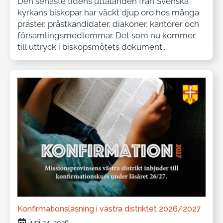
Den senaste tidens uttalanden från Svenska
kyrkans biskopar har väckt djup oro hos många
präster, prästkandidater, diakoner, kantorer och
församlingsmedlemmar. Det som nu kommer
till uttryck i biskopsmötets dokument...
Konfirmationsläsning i västra distriktet 2026/2027
juni 24, 2026