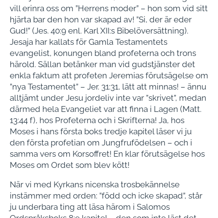
vill erinra oss om ”Herrens moder” – hon som vid sitt
hjärta bar den hon var skapad av! ”Si, der är eder
Gud!” (Jes. 40:9 enl. Karl XII:s Bibelöversättning).
Jesaja har kallats för Gamla Testamentets
evangelist, konungen bland profeterna och trons
härold. Sällan betänker man vid gudstjänster det
enkla faktum att profeten Jeremias förutsägelse om
”nya Testamentet” – Jer. 31:31, lätt att minnas! – ännu
alltjämt under Jesu jordeliv inte var ”skrivet”, medan
därmed hela Evangeliet var att finna i Lagen (Matt.
13:44 f), hos Profeterna och i Skrifterna! Ja, hos
Moses i hans första boks tredje kapitel läser vi ju
den första profetian om Jungfrufödelsen – och i
samma vers om Korsoffret! En klar förutsägelse hos
Moses om Ordet som blev kött!
När vi med Kyrkans nicenska trosbekännelse
instämmer med orden: ”född och icke skapad”, står
ju underbara ting att läsa härom i Salomos