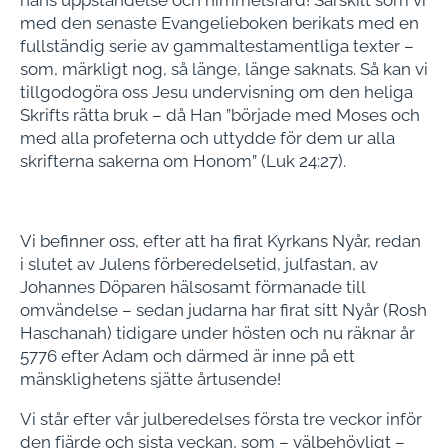
hans uppståndelse och himmelsfärd! Särskilt som vi
med den senaste Evangelieboken berikats med en
fullständig serie av gammaltestamentliga texter –
som, märkligt nog, så länge, länge saknats. Så kan vi
tillgodogöra oss Jesu undervisning om den heliga
Skrifts rätta bruk – då Han ”började med Moses och
med alla profeterna och uttydde för dem ur alla
skrifterna sakerna om Honom” (Luk 24:27).
Vi befinner oss, efter att ha firat Kyrkans Nyår, redan
i slutet av Julens förberedelsetid, julfastan, av
Johannes Döparen hälsosamt förmanade till
omvändelse – sedan judarna har firat sitt Nyår (Rosh
Haschanah) tidigare under hösten och nu räknar år
5776 efter Adam och därmed är inne på ett
mänsklighetens sjätte årtusende!
Vi står efter vår julberedelses första tre veckor inför
den fjärde och sista veckan, som – välbehövligt –