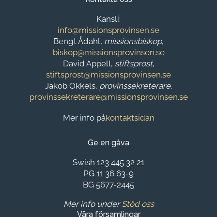
Kansli:
info@missionsprovinsen.se
Bengt Ådahl,
missionsbiskop
,
biskop@missionsprovinsen.se
David Appell,
stiftsprost
,
stiftsprost@missionsprovinsen.se
Jakob Okkels,
provinssekreterare
,
provinssekreterare@missionsprovinsen.se
Mer info på
kontaktsidan
Ge en gåva
Swish 123 445 32 21
PG 11 36 63-9
BG 5677-2445
Mer info under
Stöd oss
Våra församlingar