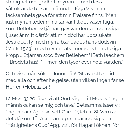
stränghet och godhet, myrran – med dess
välluktande balsam, nämnd i Höga Visan, min
tacksamhets gåva för att min Frälsare finns. ”Men
just myrran leder mina tankar till det väsentliga,
som Betlehemsstjärnan gav världen: att det eviga
ljuset är mitt därför att min död har uppslukats i
Jesu död; ty med myrra blandades hans dödsvin
(Mark. 15:23), med myrra balsamerades hans heliga
kropp … Stjärnan stod över Betlehem” [Beth laechem
– Brödets hus!] ” – men den lyser over hela världen.”
Och vise män söker Honom än! ”Sträva efter frid
med alla och efter helgelse, utan vilken ingen får se
Herren (Hebr. 12:14)!
I 2 Mos. 33:20 läser vi att Gud säger till Moses: ”ingen
människa kan se mig och leva”. Detsamma läser vi:
”Ingen har någonsin sett Gud …” (Joh. 1:18). Vem är
det då som för Abraham uppenbarade sig som
”Härlighetens Gud” Apg. 7:2), för Hagar i öknen, för