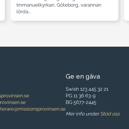
Immanuelkyrkan, Göteborg, varannan
lörda...
Ge en gåva
Swish 123 445 32 21
provinsen.se
PG 11 36 63-9
provinsen.se
BG 5677-2445
eterare@missionsprovinsen.se
Mer info under
Stöd oss