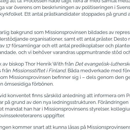
steg att ta. Processen hade tagit flera år med samtal mell
a var överens om beskrivningen av politiseringen i Sve
kyrkfolket. Ett antal prästkandidater stoppades på grund
varlig bakgrund som Missionsprovinsen bildades av represe
erstödjande organisationer, samt ett antal präster. Desto 
v 17 församlingar och ett antal predikoplatser och planter
landade, och vi behöver varandras uppmuntrande stöd oc
ök av biskop Thor Henrik With från
Det evangelisk-lutherske
s från
Missionsstiftet i Finland
. Båda medverkade med före
som Missionsprovinsen befinner sig i – dels genom de
en ömsesidiga förbönen.
vid konventet finns särskild anledning att informera om P
ar på grund av den nya ledningsstrukturen. Förändringen h
t mandat han har i Missionsprovinsens styrelser, kollegi
ovinssekreterarens uppgifter.
ngen kommer snart att kunna läsas på Missionsprovinsen