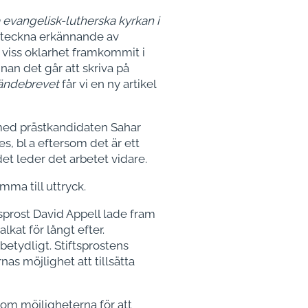
 evangelisk-lutherska kyrkan i
erteckna erkännande av
viss oklarhet framkommit i
nan det går att skriva på
ändebrevet
får vi en ny artikel
 med prästkandidaten Sahar
, bl a eftersom det är ett
et leder det arbetet vidare.
mma till uttryck.
sprost David Appell lade fram
kat för långt efter.
betydligt. Stiftsprostens
as möjlighet att tillsätta
om möjligheterna för att