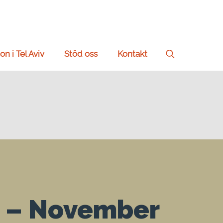
on i Tel Aviv
Stöd oss
Kontakt
Search
for:
t – November