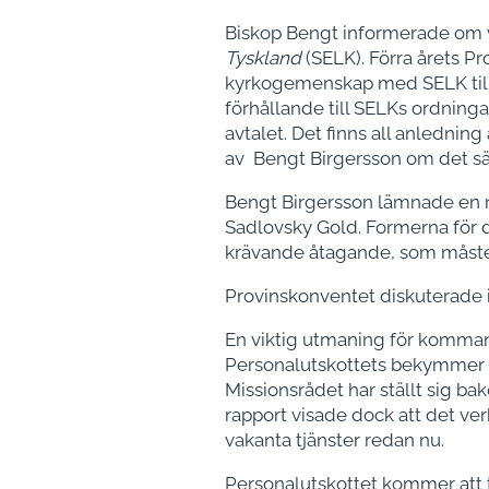
Biskop Bengt informerade o
Tyskland
(SELK). Förra årets 
kyrkogemenskap med SELK till
förhållande till SELKs ordninga
avtalet. Det finns all anlednin
av Bengt Birgersson om det sä
Bengt Birgersson lämnade en r
Sadlovsky Gold. Formerna för d
krävande åtagande, som måste v
Provinskonventet diskuterade in
En viktig utmaning för kommand
Personalutskottets bekymmer att
Missionsrådet har ställt sig ba
rapport visade dock att det ver
vakanta tjänster redan nu.
Personalutskottet kommer att t