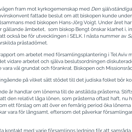
m vägen fram mot kyrkogemenskap med
Den självständiga
Provinskonvent fattade beslut om att biskopen kunde und
sammans med biskopen Hans-Jörg Voigt. Under året har 
r gällande ämbetet, som biskop Bengt önskar klarhet i, in
g att också be för utvecklingen i SELK. I nästa nummer av
S
rskilda prästadömet.
apport om arbetet med församlingsplantering i Tel Aviv
et vidare arbetet och själva beslutsordningen diskuterades
ara väl grundat och förankrat. Biskopen och Missionsråd
gående på vilket sätt stödet till det judiska folket bör ko
e år handlar om lönerna till de anställda prästerna. Stift
 den relativt låga lönen, som prästerna oftast haft, nu hal
kom ett förslag om att över en femårig period öka lönerna 
kar vara för långsamt, eftersom det påverkar församlingarn
a kontakt med varje församlings ledning för att samråda 