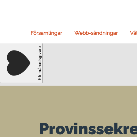
Församlingar
Webb-sändningar
Vä
Provinssekr