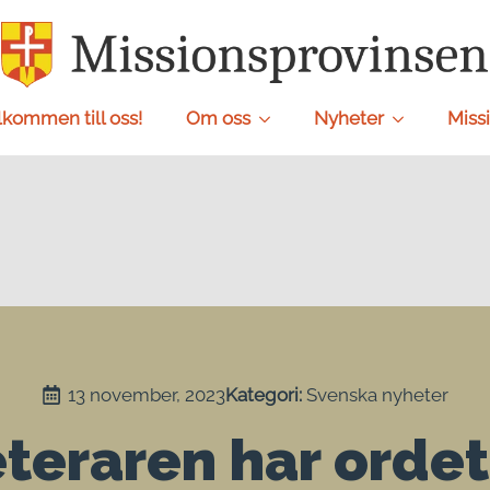
lkommen till oss!
Om oss
Nyheter
Missi
13 november, 2023
Kategori: 
Svenska nyheter
eteraren har orde