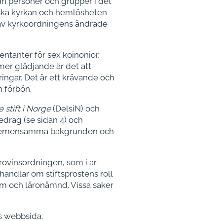
an personer och grupper i det
nska kyrkan och hemlösheten
 av kyrkoordningens ändrade
ntanter för sex koinonior,
mer glädjande är det att
ingar. Det är ett krävande och
h förbön.
 stift i Norge
(DelsiN) och
drag (se sidan 4) och
n gemensamma bakgrunden och
rovinsordningen, som i år
andlar om stiftsprostens roll
um och läronämnd. Vissa saker
s webbsida.