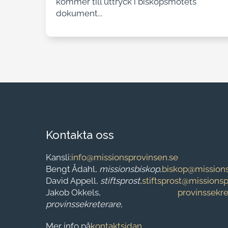
kommer till uttryck i biskopsmötets
dokument...
Kontakta oss
Kansli:
info@missionsprovinsen.se
Bengt Ådahl,
missionsbiskop
,
biskop@missions
David Appell,
stiftsprost
,
stiftsprost@missions
Jakob Okkels,
provinssekr
provinssekreterare
,
Mer info på
kontaktsidan