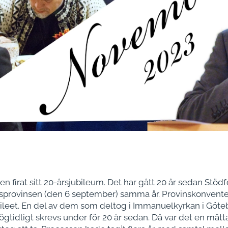
n firat sitt 20-årsjubileum. Det har gått 20 år sedan Stö
ionsprovinsen (den 6 september) samma år. Provinskonvente
leet. En del av dem som deltog i Immanuelkyrkan i Göt
gtidligt skrevs under för 20 år sedan. Då var det en mätt