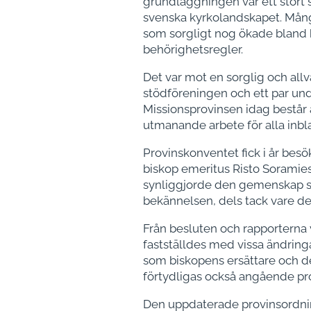
grundläggningen var ett stort 
svenska kyrkolandskapet. Mång
som sorgligt nog ökade bland 
behörighetsregler.
Det var mot en sorglig och all
stödföreningen och ett par und
Missionsprovinsen idag består a
utmanande arbete för alla inb
Provinskonventet fick i år bes
biskop emeritus Risto Soramie
synliggjorde den gemenskap 
bekännelsen, dels tack vare d
Från besluten och rapporterna 
fastställdes med vissa ändring
som biskopens ersättare och de
förtydligas också angående pr
Den uppdaterade provinsordni