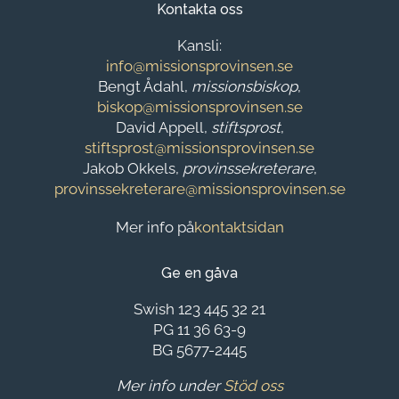
Kontakta oss
Kansli:
info@missionsprovinsen.se
Bengt Ådahl,
missionsbiskop
,
biskop@missionsprovinsen.se
David Appell,
stiftsprost
,
stiftsprost@missionsprovinsen.se
Jakob Okkels,
provinssekreterare
,
provinssekreterare@missionsprovinsen.se
Mer info på
kontaktsidan
Ge en gåva
Swish 123 445 32 21
PG 11 36 63-9
BG 5677-2445
Mer info under
Stöd oss