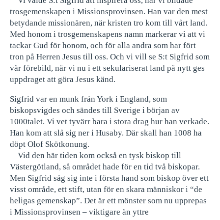
Vi valde S:t Sigfrid att inspirera oss, när vi bildade
trosgemenskapen i Missionsprovinsen. Han var den mest
betydande missionären, när kristen tro kom till vårt land.
Med honom i trosgemenskapens namn markerar vi att vi
tackar Gud för honom, och för alla andra som har fört
tron på Herren Jesus till oss. Och vi vill se S:t Sigfrid som
vår förebild, när vi nu i ett sekulariserat land på nytt ges
uppdraget att göra Jesus känd.
Sigfrid var en munk från York i England, som
biskopsvigdes och sändes till Sverige i början av
1000talet. Vi vet tyvärr bara i stora drag hur han verkade.
Han kom att slå sig ner i Husaby. Där skall han 1008 ha
döpt Olof Skötkonung.
Vid den här tiden kom också en tysk biskop till
Västergötland, så området hade för en tid två biskopar.
Men Sigfrid såg sig inte i första hand som biskop över ett
visst område, ett stift, utan för en skara människor i “de
heligas gemenskap”. Det är ett mönster som nu upprepas
i Missionsprovinsen – viktigare än yttre