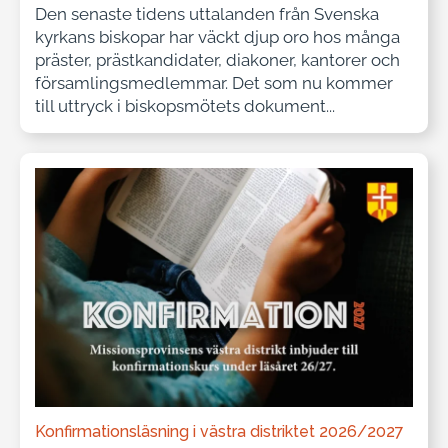
Den senaste tidens uttalanden från Svenska
kyrkans biskopar har väckt djup oro hos många
präster, prästkandidater, diakoner, kantorer och
församlingsmedlemmar. Det som nu kommer
till uttryck i biskopsmötets dokument...
Konfirmationsläsning i västra distriktet 2026/2027