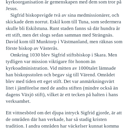
kyrkoorganisation är gemenskapen med dem som tror på
Jesus.
Sigfrid biskopsvigde två av sina medmissionärer, och
skickade dem norrut. Eskil kom till Tuna, som sedermera
skulle bli Eskilstuna. Runt staden fanns så där hundra år
ett stift, men det slogs sedan samman med Strängnäs.
David kom till Munktorp i Västmanland, men räknas som
förste biskop av Västerås.
Omkring 1030 blev Sigfrid stiftsbiskop i Skara. Men
tydligen var mission viktigare för honom än
kyrkoadministration. Vid mitten av 1000talet lämnade
han biskopsstolen och begav sig till Värend. Området
blev med tiden ett eget stift. Det var anmärkningsvärt
litet i jämförelse med de andra stiften (mindre också än
dagens Växjö stift), vilket är ett tecken på halten i hans
verksamhet.
Ett vittnesbörd om det djupa intryck Sigfrid gjorde, är att
de områden där han verkade, har så stadig kristen
tradition. I andra områden har väckelser kunnat komma