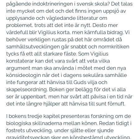
pågående indoktrineringen i svensk skola? Det talas
inte mycket om det och det finns ingen uppsjö av
upplysande och vägledande litteratur om
problemet, trots att det inte är nytt. Desto mer
värdefull blir Vigilius korta, men kärnfulla bidrag. Vi
behöver verkligen rustas på det här området då
samhällsutvecklingen går snabbt och normkritiken
tycks få ett allt starkare fäste. Som Vigilius
konstaterar kan det vara svårt att veta vilka
argument man ska använda i mötet med den nya
könsideologin när det i dagens sekulära samhälle
inte fungerar att hänvisa till Guds vilja och
skapelseordning. Boken ger belägg för det vi alla
ser är uppenbart, men har svårt att påvisa i en tid när
det inte längre hjälper att hänvisa till sunt förnuft.
I bokens tredje kapitel presenteras forskning om de
biologiska skillnaderna mellan könen. Redan tidigt i
fostrets utveckling, under sjätte eller sjunde
graviditetsveckan sker en könsbestämd utveckling,