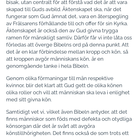
bisak, utan centralt för att förstå vad det är att vara
skapad till Guds avbild. Äktenskapet ska, när det
fungerar som Gud ämnat det, vara en återspegling
av Frälsarens förhållande till och offer för sin Kyrka.
Äktenskapet är också den av Gud givna trygga
ramen för mänskligt samliv. Därför får vi inte låta oss
förledas att överge Bibelns ord på denna punkt. Att
det är en klar förbindelse mellan kropp och kön, så
att kroppen avgör människans kön, är en
genomgående tanke i hela Bibeln.
Genom olika förmaningar till män respektive
kvinnor, blir det klart att Gud gett de olika könen
olika roller och vill att människan ska leva i enlighet
med sitt givna kön.
Samtidigt vet vi, vilket även Bibeln antyder, att det
finns människor som föds med defekta och otydliga
könsorgan där det är svårt att avgöra
könstillhörigheten. Det finns också de som trots ett