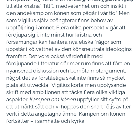
till alla kristna”. Till “… medvetenhet om och insikt i
den andekamp om könen som pågår i vår tid”. Men
som Vigilius själv poängterar finns behov av
uppföljning i ämnet. Flera olika perspektiv går att
fördjupa sig i, inte minst hur kristna och
församlingar kan hantera nya etiska frågor som
uppstår i kölvattnet av den könsneutrala ideologins
framfart. Det vore också värdefullt med
fördjupande litteratur där mer rum finns att föra en
nyanserad diskussion och bemöta motargument,
något det av förståeliga skäl inte finns så mycket
plats att utveckla i Vigilius korta men upplysande
skrift med ambitionen att täcka flera olika viktiga
aspekter.
Kampen om könen
uppfyller sitt syfte på
ett utmärkt sätt och vi hoppas den snart följs av fler
verk i detta angelägna ämne. Kampen om könen
fortsätter – i samhälle och kyrka.