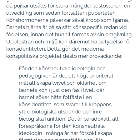
då pojkar utsätts för stora mängder testosteron, en
utveckling som sedan fortsätter i puberteten.
Könshormonerna påverkar såväl kropp som hjärna.
Barnets hjärna är på så sätt könsspecifik redan vid
födelsen, innan det hunnit formas av sin omgivning.
Uppfostran och miljö kan däremot ha betydelse för
könsidentiteten. Detta gör det moderna
könspolitiska projektet desto mer oroväckande:
För den könsneutrala ideologin och
pedagogiken är det ett högt prioriterat
mål att skapa tvivel och oklarhet om
barnets kön i just den fas i livet, där
barnet söker hitta fotfäste i en
könsidentitet, som svarar till kroppens
yttre biologiska utseende och inre
biologiska funktion. Det är paradoxalt, att
förespråkarna för den könsneutrala
ideologin i många år har försökt skapa