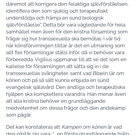
däremot att korrigera den felaktiga självförståelsen,
identifiera den som sjuklig och terapeutiskt
understödja och främja en sund biologisk
självförståelse”. Detta bör vara vägledande för hela
samhället men även för den kristna församling som
frågar sig hur transsexuella ska bemötas. I vår tid
när könsförvirringen tilltar är det en utmaning som
allt fler församlingar ställs inför, då vi behöver vara
förberedda. Vigilius uppmanar till att se det som en
kallelse för församlingen att sätta sig in i de
transsexuellas svårigheter, samt vad Bibeln lär om
könen och på så sätt kunna erbjuda en sund
evangelisk själavård. Den andliga och terapeutiska
hjälpen ska komplettera varandra. Han menar även
att alla kristna behöver en grundläggande
medvetenhet om dessa frågor och den andekamp
som pågår.
Det kan konstateras att
Kampen om könen
är vad
den påstår sig vara: “… en första grundläggande hjälp