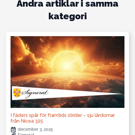
Andra artiklar i samma
kategori
I fäders spår för framtids strider – sju lärdomar
från Nicea 325
december 3, 2025