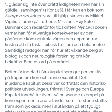
“… gläder sig inte över orättfärdigheten men har sin
glädje i sanningen” (1 Kor 13:6). Här kan en bok som
Kampen om könen
vara till hjälp, skriven av Mikkel
Vigilius, lärare på Luthersk Missions Højskole i
Danmark och redaktör för tidskriften
Nyt Liv
. I boken
varnar han för allvarliga konsekvenser av den
pågående könsneutrala vågen och uppmuntrar
kristna att stå fasta i biblisk tro, lära och bekännelse.
Samtidigt redogör han för hur ett växande berg av
biologisk och neurologisk forskning om kön
bekräftar Bibelns ord på området.
Boken är indelad i fyra kapitel som ger perspektiv
på frågan om kön och transsexualitet. Det
inledande kapitlet beskriver kortfattat den historisk-
politiska utvecklingen, främst i Sverige och Europa.
Kapitlet innehåller även två belysande exempel på
könsexperiment i andra länder som i förstone ställts
fram som lyckade, men i slutändan på ett tydligt
sätt visat hur grundläggande det biologiska könet