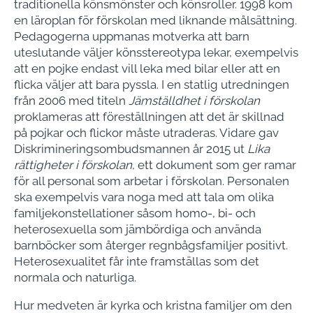
traditionella könsmönster och könsroller. 1998 kom
en läroplan för förskolan med liknande målsättning.
Pedagogerna uppmanas motverka att barn
uteslutande väljer könsstereotypa lekar, exempelvis
att en pojke endast vill leka med bilar eller att en
flicka väljer att bara pyssla. I en statlig utredningen
från 2006 med titeln
Jämställdhet i förskolan
proklameras att föreställningen att det är skillnad
på pojkar och flickor måste utraderas. Vidare gav
Diskrimineringsombudsmannen år 2015 ut
Lika
rättigheter i förskolan
, ett dokument som ger ramar
för all personal som arbetar i förskolan. Personalen
ska exempelvis vara noga med att tala om olika
familjekonstellationer såsom homo-, bi- och
heterosexuella som jämbördiga och använda
barnböcker som återger regnbågsfamiljer positivt.
Heterosexualitet får inte framställas som det
normala och naturliga.
Hur medveten är kyrka och kristna familjer om den