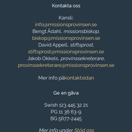
Kontakta oss
Kansli:
info@missionsprovinsen.se
Bengt Ådahl,
missionsbiskop
,
biskop@missionsprovinsen.se
David Appell,
stiftsprost
,
stiftsprost@missionsprovinsen.se
Jakob Okkels,
provinssekreterare
,
provinssekreterare@missionsprovinsen.se
Mer info på
kontaktsidan
Ge en gåva
Swish 123 445 32 21
PG 11 36 63-9
BG 5677-2445
Mer info under
Stöd oss