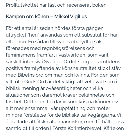
Profilutskottet har läst och recenserat boken.
Kampen om könen
–
Mikkel Vigilius
För ett antal år sedan hördes första gången
uttrycket “hen” användas som ett substitut för han
eller hon. En sådan till synes obetydlig sak
förenades med regnbågsrörelsens och
feminismens framfart i västvärlden, som varit
särskilt intensiv i Sverige. Ordet speglar samtidens
positiva framlyftande av könsneutralitet stick i stäv
med Bibelns ord om man och kvinna. För den som
vill följa Guds Ord är det viktigt att veta vad som i
biblisk mening är oväsentligheter och vilka
situationer som däremot kräver bekännelse och
fasthet. Detta i en tid där vi som kristna känner oss
allt mer ensamma i vår uppfattning och möter
mindre förståelse för de bibliska tankegångarna. Vi
är kallade att älska alla människor, men förhåller oss
samtidigt till orden i Första Korintierbrevet: Kärleken