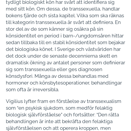
tydligt biologiskt kön har svårt att identifiera sig
med sitt kön. Om dessa, de transsexuella, handlar
bokens fjärde och sista kapitel. Vilka som ska räknas
till kategorin transsexuella är svårt att definiera. En
stor del av de som känner sig osäkra på sin
könsidentitet en period i barn-/ungdomsåren hittar
sedan tillbaka till en stabil könsidentitet som bejakar
det biologiska könet. I Sverige och västvärlden har
det dock under de senaste decennierna skett en
dramatisk ökning av antalet personer som definierar
sig som transsexuella eller ges diagnosen
könsdysfori. Många av dessa behandlas med
hormoner och könsbytesoperationer, behandlingar
som ofta är irreversibla.
Vigilius lyfter fram en förståelse av transsexualism
som “en psykisk sjukdom, som medför felaktig
biologisk självförståelse” och fortsätter: “Den rätta
behandlingen är inte att bekräfta den felaktiga
självförståelsen och att operera kroppen, men