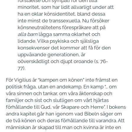
förståelse och sympati för den lilla
minoritet, som har lidit allvarligt under att
ha en oklar könsidentitet, bland dessa
inte minst de transsexuella. Nu försöker
könsneutralitetens förespråkare att på
alla barn
lägga samma oklarhet och
lidande. Vilka psykiska och själsliga
konsekvenser det kommer att få för den
uppväxande generationen, är
oöverskådligt och djupt oroande (s. 76-
77).
För Vigilius är “kampen om könen” inte främst en
politisk fråga, utan en andekamp. En kamp “… om
våra sinnen och tankar, om våra äktenskap och
familjer och sist och slutligen om vårt hjärtas
förhållande till Gud, vår Skapare och Herre”. I bokens
andra kapitel går han igenom vad Bibeln säger om
de två könen och deras förhållande till varandra. Att
människan är skapad till man och kvinna är inte en