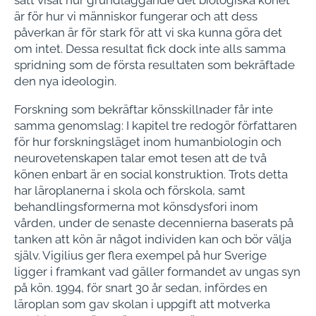
är för hur vi människor fungerar och att dess
påverkan är för stark för att vi ska kunna göra det
om intet. Dessa resultat fick dock inte alls samma
spridning som de första resultaten som bekräftade
den nya ideologin.
Forskning som bekräftar könsskillnader får inte
samma genomslag: I kapitel tre redogör författaren
för hur forskningsläget inom humanbiologin och
neurovetenskapen talar emot tesen att de två
könen enbart är en social konstruktion. Trots detta
har läroplanerna i skola och förskola, samt
behandlingsformerna mot könsdysfori inom
vården, under de senaste decennierna baserats på
tanken att kön är något individen kan och bör välja
själv. Vigilius ger flera exempel på hur Sverige
ligger i framkant vad gäller formandet av ungas syn
på kön. 1994, för snart 30 år sedan, infördes en
läroplan som gav skolan i uppgift att motverka