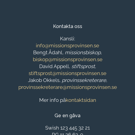
Kontakta oss
Kansli:
info@missionsprovinsen.se
Bengt Ådahl,
missionsbiskop
,
biskop@missionsprovinsen.se
David Appell,
stiftsprost
,
stiftsprost@missionsprovinsen.se
Jakob Okkels,
provinssekreterare
,
provinssekreterare@missionsprovinsen.se
Mer info på
kontaktsidan
Ge en gåva
Swish 123 445 32 21
PG 11 36 63-9