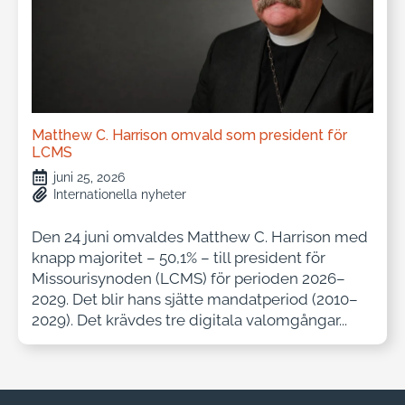
Matthew C. Harrison omvald som president för
LCMS
juni 25, 2026
Internationella nyheter
Den 24 juni omvaldes Matthew C. Harrison med
knapp majoritet – 50,1% – till president för
Missourisynoden (LCMS) för perioden 2026–
2029. Det blir hans sjätte mandatperiod (2010–
2029). Det krävdes tre digitala valomgångar...