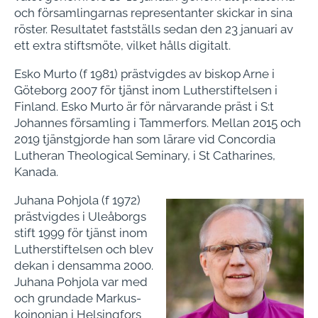
och församlingarnas representanter skickar in sina
röster. Resultatet fastställs sedan den 23 januari av
ett extra stiftsmöte, vilket hålls digitalt.
Esko Murto (f 1981) prästvigdes av biskop Arne i
Göteborg 2007 för tjänst inom Lutherstiftelsen i
Finland. Esko Murto är för närvarande präst i S:t
Johannes församling i Tammerfors. Mellan 2015 och
2019 tjänstgjorde han som lärare vid Concordia
Lutheran Theological Seminary, i St Catharines,
Kanada.
Juhana Pohjola (f 1972)
prästvigdes i Uleåborgs
stift 1999 för tjänst inom
Lutherstiftelsen och blev
dekan i densamma 2000.
Juhana Pohjola var med
och grundade Markus-
koinonian i Helsingfors