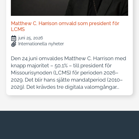
Matthew C. Harrison omvald som president för
LCMS
juni 25, 2026
Internationella nyheter
Den 24 juni omvaldes Matthew C. Harrison med
knapp majoritet – 50,1% – till president för
Missourisynoden (LCMS) för perioden 2026–
2029. Det blir hans sjätte mandatperiod (2010–
2029). Det krävdes tre digitala valomgångar...