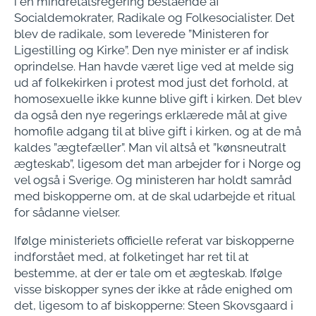
i en mindretalsregering bestående af
Socialdemokrater, Radikale og Folkesocialister. Det
blev de radikale, som leverede ”Ministeren for
Ligestilling og Kirke”. Den nye minister er af indisk
oprindelse. Han havde været lige ved at melde sig
ud af folkekirken i protest mod just det forhold, at
homosexuelle ikke kunne blive gift i kirken. Det blev
da også den nye regerings erklærede mål at give
homofile adgang til at blive gift i kirken, og at de må
kaldes ”ægtefæller”. Man vil altså et ”kønsneutralt
ægteskab”, ligesom det man arbejder for i Norge og
vel også i Sverige. Og ministeren har holdt samråd
med biskopperne om, at de skal udarbejde et ritual
for sådanne vielser.
Ifølge ministeriets officielle referat var biskopperne
indforstået med, at folketinget har ret til at
bestemme, at der er tale om et ægteskab. Ifølge
visse biskopper synes der ikke at råde enighed om
det, ligesom to af biskopperne: Steen Skovsgaard i