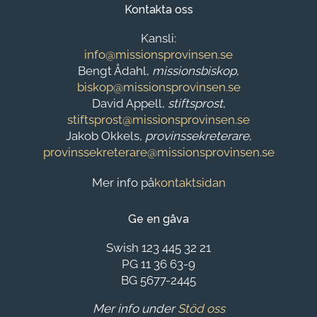
Kontakta oss
Kansli:
info@missionsprovinsen.se
Bengt Ådahl,
missionsbiskop
,
biskop@missionsprovinsen.se
David Appell,
stiftsprost
,
stiftsprost@missionsprovinsen.se
Jakob Okkels,
provinssekreterare
,
provinssekreterare@missionsprovinsen.se
Mer info på
kontaktsidan
Ge en gåva
Swish 123 445 32 21
PG 11 36 63-9
BG 5677-2445
Mer info under
Stöd oss