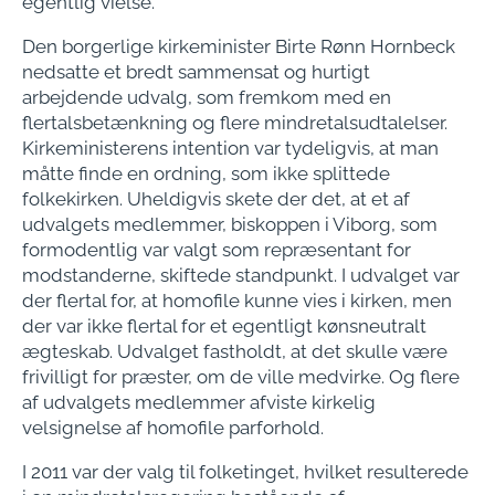
egentlig vielse.
Den borgerlige kirkeminister Birte Rønn Hornbeck
nedsatte et bredt sammensat og hurtigt
arbejdende udvalg, som fremkom med en
flertalsbetænkning og flere mindretalsudtalelser.
Kirkeministerens intention var tydeligvis, at man
måtte finde en ordning, som ikke splittede
folkekirken. Uheldigvis skete der det, at et af
udvalgets medlemmer, biskoppen i Viborg, som
formodentlig var valgt som repræsentant for
modstanderne, skiftede standpunkt. I udvalget var
der flertal for, at homofile kunne vies i kirken, men
der var ikke flertal for et egentligt kønsneutralt
ægteskab. Udvalget fastholdt, at det skulle være
frivilligt for præster, om de ville medvirke. Og flere
af udvalgets medlemmer afviste kirkelig
velsignelse af homofile parforhold.
I 2011 var der valg til folketinget, hvilket resulterede