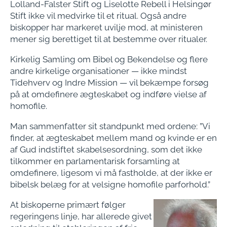
Lolland-Falster Stift og Liselotte Rebell i Helsingør
Stift ikke vil medvirke til et ritual. Også andre
biskopper har markeret uvilje mod, at ministeren
mener sig berettiget til at bestemme over ritualer.
Kirkelig Samling om Bibel og Bekendelse og flere
andre kirkelige organisationer — ikke mindst
Tidehverv og Indre Mission — vil bekæmpe forsøg
på at omdefinere ægteskabet og indføre vielse af
homofile.
Man sammenfatter sit standpunkt med ordene: ”Vi
finder, at ægteskabet mellem mand og kvinde er en
af Gud indstiftet skabelsesordning, som det ikke
tilkommer en parlamentarisk forsamling at
omdefinere, ligesom vi må fastholde, at der ikke er
bibelsk belæg for at velsigne homofile parforhold.”
At biskoperne primært følger
regeringens linje, har allerede givet