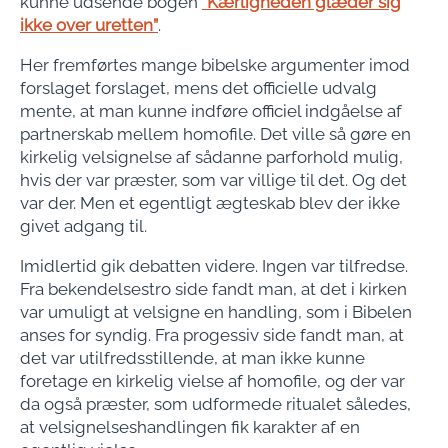
kunne udsende bogen
”Kærligheden glæder sig
ikke over uretten”
.
Her fremførtes mange bibelske argumenter imod
forslaget forslaget, mens det officielle udvalg
mente, at man kunne indføre officiel indgåelse af
partnerskab mellem homofile. Det ville så gøre en
kirkelig velsignelse af sådanne parforhold mulig,
hvis der var præster, som var villige til det. Og det
var der. Men et egentligt ægteskab blev der ikke
givet adgang til.
Imidlertid gik debatten videre. Ingen var tilfredse.
Fra bekendelsestro side fandt man, at det i kirken
var umuligt at velsigne en handling, som i Bibelen
anses for syndig. Fra progessiv side fandt man, at
det var utilfredsstillende, at man ikke kunne
foretage en kirkelig vielse af homofile, og der var
da også præster, som udformede ritualet således,
at velsignelseshandlingen fik karakter af en