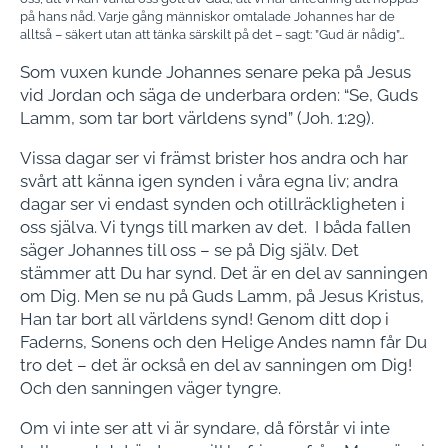
på hans nåd. Varje gång människor omtalade Johannes har de
alltså – säkert utan att tänka särskilt på det – sagt: ”Gud är nådig”…
Som vuxen kunde Johannes senare peka på Jesus
vid Jordan och säga de underbara orden: “Se, Guds
Lamm, som tar bort världens synd” (Joh. 1:29).
Vissa dagar ser vi främst brister hos andra och har
svårt att känna igen synden i våra egna liv; andra
dagar ser vi endast synden och otillräckligheten i
oss själva. Vi tyngs till marken av det. I båda fallen
säger Johannes till oss – se på Dig själv. Det
stämmer att Du har synd. Det är en del av sanningen
om Dig. Men se nu på Guds Lamm, på Jesus Kristus,
Han tar bort all världens synd! Genom ditt dop i
Faderns, Sonens och den Helige Andes namn får Du
tro det – det är också en del av sanningen om Dig!
Och den sanningen väger tyngre.
Om vi inte ser att vi är syndare, då förstår vi inte