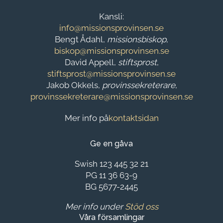
Kansli:
info@missionsprovinsen.se
Bengt Ådahl,
missionsbiskop
,
biskop@missionsprovinsen.se
David Appell,
stiftsprost
,
stiftsprost@missionsprovinsen.se
Jakob Okkels,
provinssekreterare
,
provinssekreterare@missionsprovinsen.se
Mer info på
kontaktsidan
Ge en gåva
Swish 123 445 32 21
PG 11 36 63-9
BG 5677-2445
Mer info under
Stöd oss
Våra församlingar