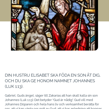
DIN HUSTRU ELISABET SKA FÖDA EN SON ÅT DIG,
OCH DU SKA GE HONOM NAMNET JOHANNES
(LUK 1:13).
Gabriel, Guds ängel, säger till Zakarias att han skall kalla sin son
Johannes (Luk 1:13). Det betyder “Gud är nådig”. Gud vill med
Johannes Döparen och hela hans liv och verksamhet berätta för
oss, att vi kan vänta oss gott av Gud; att vi har anledning att hoppas