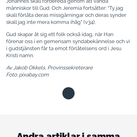
Johannes skall förbereda genom att vända
människor till Gud. Och Jeremia fortsätter: “Ty jag
skall förlåta deras missgärningar och deras synder
skall jag inte mera komma ihåg” (v34).
Gud skapar åt sig ett folk också idag, när Han
förenar oss i en gemensam syndabekännelse och vi
i gudstjänsten får ta emot förlåtelsens ord i Jesu
Kristi namn.
Av Jakob Okkels, Provinssekreterare
Foto: pixabay.com
Andra artiklar i samma