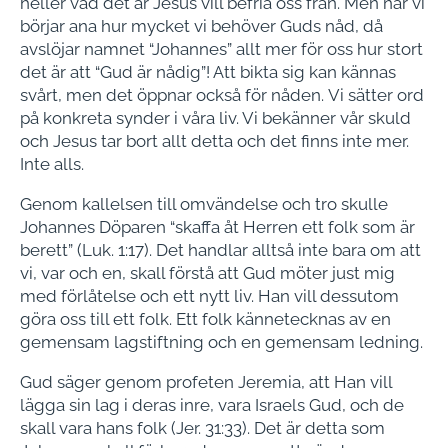
heller vad det är Jesus vill befria oss från. Men när vi
börjar ana hur mycket vi behöver Guds nåd, då
avslöjar namnet “Johannes” allt mer för oss hur stort
det är att “Gud är nådig”! Att bikta sig kan kännas
svårt, men det öppnar också för nåden. Vi sätter ord
på konkreta synder i våra liv. Vi bekänner vår skuld
och Jesus tar bort allt detta och det finns inte mer.
Inte alls.
Genom kallelsen till omvändelse och tro skulle
Johannes Döparen “skaffa åt Herren ett folk som är
berett” (Luk. 1:17). Det handlar alltså inte bara om att
vi, var och en, skall förstå att Gud möter just mig
med förlåtelse och ett nytt liv. Han vill dessutom
göra oss till ett folk. Ett folk kännetecknas av en
gemensam lagstiftning och en gemensam ledning.
Gud säger genom profeten Jeremia, att Han vill
lägga sin lag i deras inre, vara Israels Gud, och de
skall vara hans folk (Jer. 31:33). Det är detta som