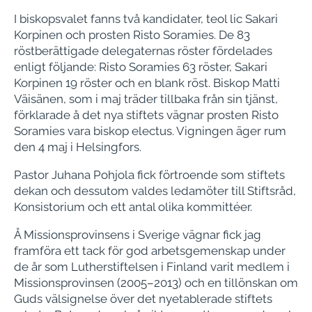
I biskopsvalet fanns två kandidater, teol lic Sakari
Korpinen och prosten Risto Soramies. De 83
röstberättigade delegaternas röster fördelades
enligt följande: Risto Soramies 63 röster, Sakari
Korpinen 19 röster och en blank röst. Biskop Matti
Väisänen, som i maj träder tillbaka från sin tjänst,
förklarade å det nya stiftets vägnar prosten Risto
Soramies vara biskop electus. Vigningen äger rum
den 4 maj i Helsingfors.
Pastor Juhana Pohjola fick förtroende som stiftets
dekan och dessutom valdes ledamöter till Stiftsråd,
Konsistorium och ett antal olika kommittéer.
Å Missionsprovinsens i Sverige vägnar fick jag
framföra ett tack för god arbetsgemenskap under
de år som Lutherstiftelsen i Finland varit medlem i
Missionsprovinsen (2005–2013) och en tillönskan om
Guds välsignelse över det nyetablerade stiftets