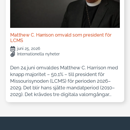
Matthew C. Harrison omvald som president för
LCMS
juni 25, 2026
Internationella nyheter
Den 24 juni omvaldes Matthew C. Harrison med
knapp majoritet – 50,1% – till president för
Missourisynoden (LCMS) för perioden 2026–
2029. Det blir hans sjätte mandatperiod (2010–
2029). Det krävdes tre digitala valomgångar...