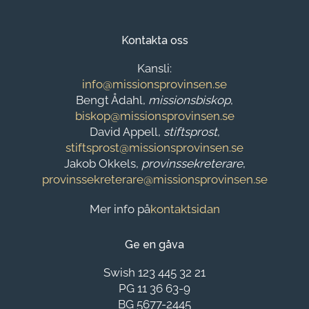
Kontakta oss
Kansli:
info@missionsprovinsen.se
Bengt Ådahl,
missionsbiskop
,
biskop@missionsprovinsen.se
David Appell,
stiftsprost
,
stiftsprost@missionsprovinsen.se
Jakob Okkels,
provinssekreterare
,
provinssekreterare@missionsprovinsen.se
Mer info på
kontaktsidan
Ge en gåva
Swish 123 445 32 21
PG 11 36 63-9
BG 5677-2445