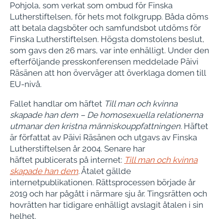
Pohjola, som verkat som ombud för Finska
Lutherstiftelsen, för hets mot folkgrupp. Båda döms
att betala dagsböter och samfundsbot utdöms för
Finska Lutherstiftelsen​. Högsta domstolens beslut,
som gavs den 26 mars, var inte enhälligt. Under ​d​en
efterföljande presskonferens​en meddelade Päivi
Räsänen att hon överväger att överklaga domen till
EU-nivå.
Fallet handlar om häftet
Till man och kvinna
skapade han dem – De homosexuella relationerna
utmanar den kristna människouppfattningen.
Häftet
är författat av Päivi Räsänen och utgavs av Finska
Lutherstiftelsen år 2004. Senare​ har
häftet publicerats på internet:
Till man och kvinna
skapade han dem
. Åtalet gällde
internetpublikationen​. ​Rättsprocessen börja​de år
2019 och har pågått i närmare sju år. Tingsrätten och
hovrätten har tidigare enhälligt avslagit åtalen i sin
helhet.