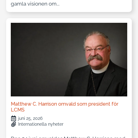
gamla visionen om...
Matthew C. Harrison omvald som president för
LCMS
juni 25, 2026
Internationella nyheter