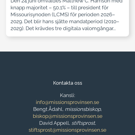
Den 24 juni omvaldes Matthew C. Harrison med
knapp majoritet – 50,1% – till president för
Missourisynoden (LCMS) för perioden 2026–
2029. Det blir hans sjätte mandatperiod (2010–
2029). Det krävdes tre digitala valomgångar...
Kontakta oss
Kansli:
info@missionsprovinsen.se
Bengt Ådahl,
missionsbiskop
,
biskop@missionsprovinsen.se
David Appell,
stiftsprost
,
stiftsprost@missionsprovinsen.se