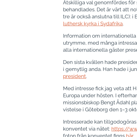
Åtskilliga val genomfördes för s
behandlades. Det är värt att no
tre är också anslutna till ILC
luthersk kyrka i Sydafrika
.
Information om internationella
utrymme, med många intressant
alla internationella gäster pre
Den sista kvällen hade presiden
i gemytlig anda. Han hade i ju
president
.
Med intresse fick jag veta att 
Europa under hösten. I efterh
missionsbiskop Bengt Ådahl pl
vistelse i Göteborg den 1–3 okt
Intresserade kan tillgodogöra
konventet via nätet:
https://w
foton från konventet finns
här
.