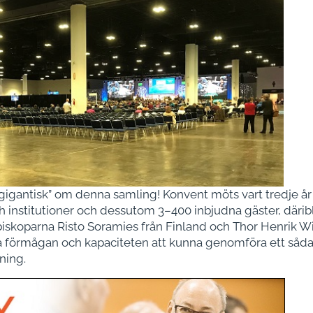
igantisk” om denna samling! Konvent möts vart tredje år 
 institutioner och dessutom 3–400 inbjudna gäster, däribl
iskoparna Risto Soramies från Finland och Thor Henrik Wi
ra förmågan och kapaciteten att kunna genomföra ett så
mning.