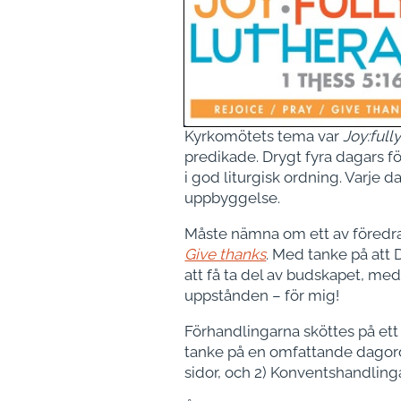
Kyrkomötets tema var
Joy:full
predikade. Drygt fyra dagars f
i god liturgisk ordning. Varje 
uppbyggelse.
Måste nämna om ett av föredrag
Give thanks
. Med tanke på att
att få ta del av budskapet, med
uppstånden – för mig!
Förhandlingarna sköttes på ett
tanke på en omfattande dagordn
sidor, och 2) Konventshandling