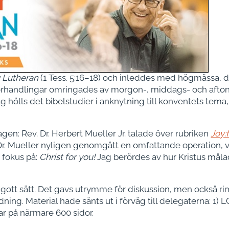
y Lutheran
(1 Tess. 5:16–18) och inleddes med högmässa, 
örhandlingar omringades av morgon-, middags- och aftonb
dag hölls det bibelstudier i anknytning till konventets tem
en: Rev. Dr. Herbert Mueller Jr. talade över rubriken
Joy:
 Dr. Mueller nyligen genomgått en omfattande operation, v
 fokus på:
Christ for you!
Jag berördes av hur Kristus måla
 gott sätt. Det gavs utrymme för diskussion, men också 
ing. Material hade sänts ut i förväg till delegaterna: 1) 
ar på närmare 600 sidor.