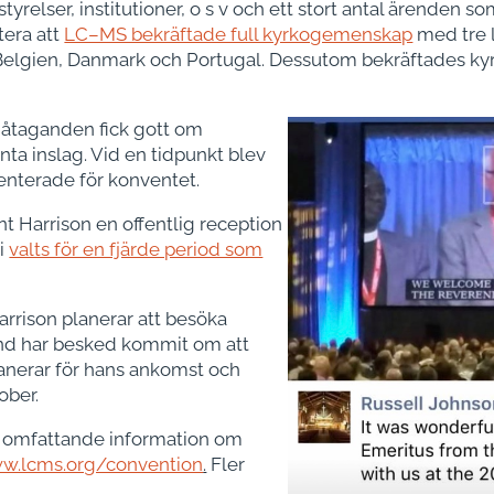
tyrelser, institutioner, o s v och ett stort antal ärenden 
tera att
LC–MS bekräftade full kyrkogemenskap
med tre l
): i Belgien, Danmark och Portugal. Dessutom bekräftade
 åtaganden fick gott om
a inslag. Vid en tidpunkt blev
senterade för konventet.
t Harrison en offentlig reception
ni
valts för en fjärde period som
Harrison planerar att besöka
and har besked kommit om att
anerar för hans ankomst och
ober.
s omfattande information om
ww.lcms.org/convention
.
Fler