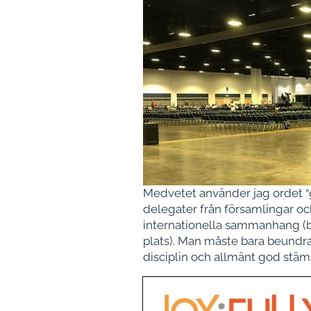
Medvetet använder jag ordet “g
delegater från församlingar och
internationella sammanhang (b
plats). Man måste bara beund
disciplin och allmänt god stä