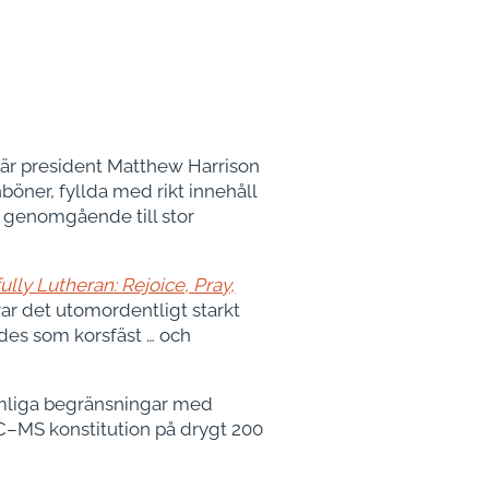
där president Matthew Harrison
öner, fyllda med rikt innehåll
a, genomgående till stor
fully Lutheran: Rejoice, Pray,
ar det utomordentligt starkt
des som korsfäst … och
rimliga begränsningar med
LC–MS konstitution på drygt 200