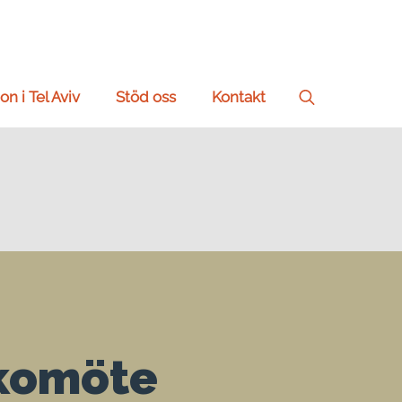
on i Tel Aviv
Stöd oss
Kontakt
Search
for:
rkomöte