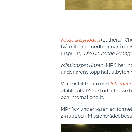
Missourisynoden
(Lutheran Chu
två miljoner medlemmar i c:a 6 
ursprung:
Die Deutsche Evange
Missionsprovinsen
(MPr) har i
under årens lopp haft utbyten m
Via kontakterna med
Internati
etablerats. Med stort intresse 
och internationellt.
MPr fick under våren en forme
25 juli 2019. Missionsrådet be