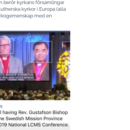
som berör kyrkans församlingar
utherska kyrkor i Europa (alla
s kyrkogemenskap med en