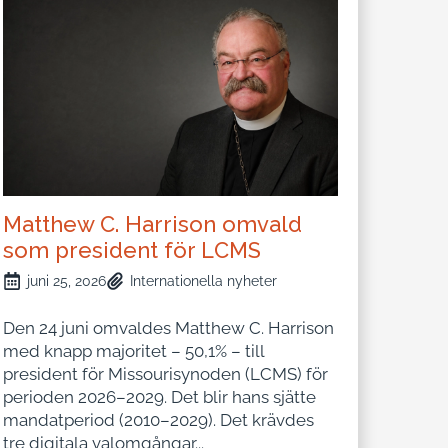
Matthew C. Harrison omvald
som president för LCMS
juni 25, 2026
Internationella nyheter
Den 24 juni omvaldes Matthew C. Harrison
med knapp majoritet – 50,1% – till
president för Missourisynoden (LCMS) för
perioden 2026–2029. Det blir hans sjätte
mandatperiod (2010–2029). Det krävdes
tre digitala valomgångar...