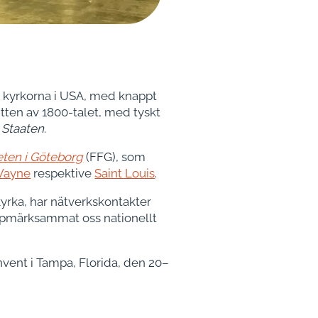
a kyrkorna i USA, med knappt
itten av 1800-talet, med tyskt
 Staaten
.
eten i Göteborg
(FFG), som
Wayne
respektive
Saint Louis
.
kyrka, har nätverkskontakter
 uppmärksammat oss nationellt
vent i Tampa, Florida, den 20–