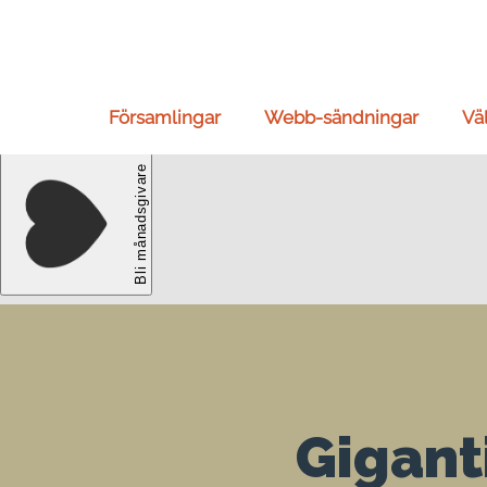
Församlingar
Webb-sändningar
Vä
Gigant