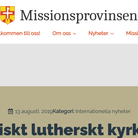
lkommen till oss!
Om oss
Nyheter
Missi
13 augusti, 2019
Kategori: 
Internationella nyheter
iskt lutherskt ky