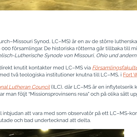
rch–Missouri Synod, LC–MS) är en av de större luthersk
000 församlingar. De historiska rötterna går tillbaka till m
lisch-Lutherische Synode von Missouri, Ohio und andern
ndirekt knutit kontakter med LC–MS via
Församlingsfakult
ed två teologiska institutioner knutna till LC–MS, i
Fort 
onal Lutheran Council
(ILC), där LC–MS är en inflytelserik 
har man följt “Missionsprovinsens resa” och på olika sätt
ll inbjudan att vara med som observatör på ett LC–MS-kon
slutade och bad undertecknad att delta.