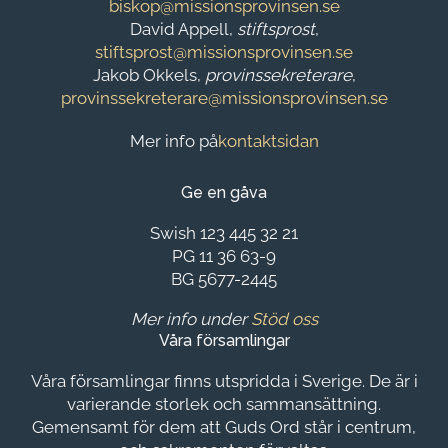
biskop@missionsprovinsen.se
David Appell,
stiftsprost
,
stiftsprost@missionsprovinsen.se
Jakob Okkels,
provinssekreterare
,
provinssekreterare@missionsprovinsen.se
Mer info på
kontaktsidan
Ge en gåva
Swish 123 445 32 21
PG 11 36 63-9
BG 5677-2445
Mer info under
Stöd oss
Våra församlingar
Våra församlingar finns utspridda i Sverige. De är i
varierande storlek och sammansättning.
Gemensamt för dem att Guds Ord står i centrum,