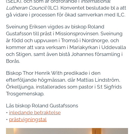
(SELK), och som är ordförande i
International
Lutheran Council
(ILC). Konventet beslutade bl a att
gå vidare i processen för ökad samverkan med ILC.
Sveinung Eriksen vigdes av biskop Roland
Gustafsson till präst i Missionsprovinsen. Sveinung
är född och uppvuxen i Tromsö i Nordnorge, och
kommer att vara verksam i Mariakyrkan i Uddevalla
och Stigen, samt även bistå Johannes församling i
Borås.
Biskop Thor Henrik With predikade i den
efterföljande högmässan, där Mattias Lindström,
Örkelljunga, installerades som pastor i S:t Sigfrids
Trosgemenskap.
Läs biskop Roland Gustafssons
•
inledande betraktelse
•
prästvigningstal