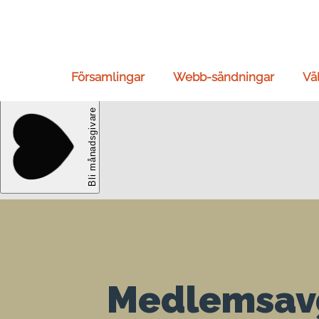
Församlingar
Webb-sändningar
Vä
Medlemsavg