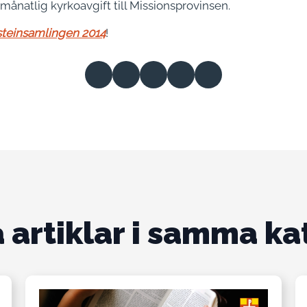
natlig kyrkoavgift till Mis­sionsprovin­sen.
steinsamlingen 2014
!
 artiklar i samma ka