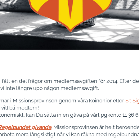
i fått en del frågor om medlemsavgiften för 2014. Efter de
vi inte längre upp någon medlemsavgift.
r i Missionsprovinsen genom våra koino­nior eller
S:t S
 vill bli medlem!
ono­miskt, kan Du sätta in en gåva på vårt pgkonto 11 36 63 
Regelbundet gi­vande
. Missionsprovinsen är helt beroend
beta mera lång­siktigt när vi kan räkna med regel­bundna