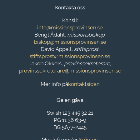
Kontakta oss
Kansli:
info@missionsprovinsen.se
Bengt Ådahl,
missionsbiskop
,
biskop@missionsprovinsen.se
David Appell,
stiftsprost
,
stiftsprost@missionsprovinsen.se
Jakob Okkels,
provinssekreterare
,
provinssekreterare@missionsprovinsen.se
Mer info på
kontaktsidan
Ge en gåva
Swish 123 445 32 21
PG 11 36 63-9
BG 5677-2445
Mer info under
Stöd oss