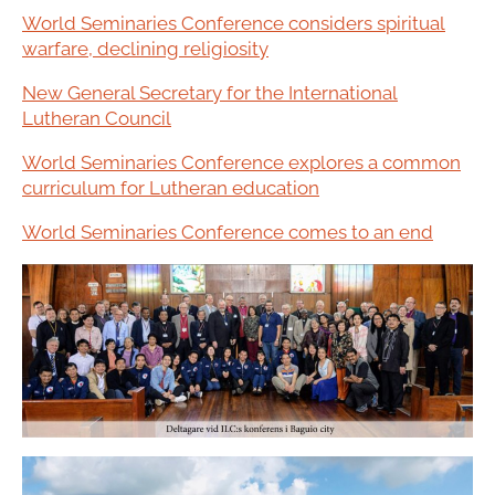
World Seminaries Conference considers spiritual
warfare, declining religiosity
New General Secretary for the International
Lutheran Council
World Seminaries Conference explores a common
curriculum for Lutheran education
World Seminaries Conference comes to an end