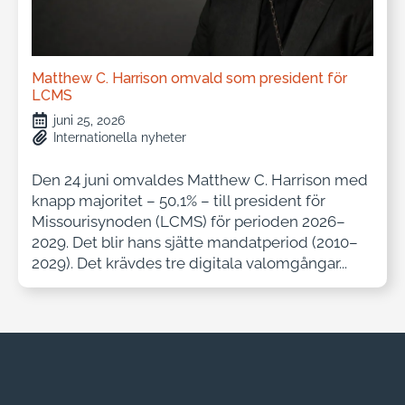
Matthew C. Harrison omvald som president för
LCMS
juni 25, 2026
Internationella nyheter
Den 24 juni omvaldes Matthew C. Harrison med
knapp majoritet – 50,1% – till president för
Missourisynoden (LCMS) för perioden 2026–
2029. Det blir hans sjätte mandatperiod (2010–
2029). Det krävdes tre digitala valomgångar...