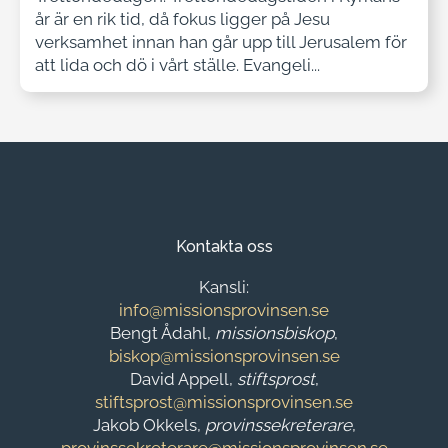
år är en rik tid, då fokus ligger på Jesu
verksamhet innan han går upp till Jerusalem för
att lida och dö i vårt ställe. Evangeli...
Kontakta oss
Kansli:
info@missionsprovinsen.se
Bengt Ådahl,
missionsbiskop
,
biskop@missionsprovinsen.se
David Appell,
stiftsprost
,
stiftsprost@missionsprovinsen.se
Jakob Okkels,
provinssekreterare
,