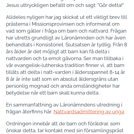
Jesus uttryckligen befallt om och sagt: ”Gör detta!”
Alldeles nyligen har jag skickat ut ett viktigt brev till
prästerna i Missionsprovinsen och informerat om
vad som gäller i fråga om barn och nattvard. Frågan
har utretts grundligt av Läronämnden och har även
behandlats i Konsistoriet. Slutsatsen är tydlig. Från 8
års ålder är det möjligt att barn kan få delta i
nattvarden och ta emot gåvorna. Ser man tillbaka i
vår evangelisk-lutherska tradition finner vi, att barn
tillåts att delta i natt-varden i åldersspannet 8-14 år.
8 år är inte satt som en absolut åldersgräns utan
personlig mognad och anda omständigheter har
betydelse när ett barn skall kunna delta.
En sammanfattning av Läronämndens utredning i
frågan återfinns här:
Nattvardsadmittering av unga
Ordningen innebär att de barn och föräldrar, som
önskar detta, tar kontakt med sin församlingspräst