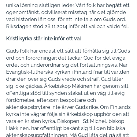
unika lösning slutligen leder. Vårt folk har begått ett
ogenomtänkt, ociviliserat miss­tag när det glömde
vad historien lärt oss, för att inte tala om Guds ord.
Riksdagen stod 28.11.2014 inför ett val och valde fel.
Kristi kyrka står inte inför ett val
Guds folk har endast ett sätt att förhålla sig till Guds
ord och förordningar: det tackar Gud för det eviga
ordet och un­derordnar sig det fortsättningsvis. När
Evanglisk-lutherska kyrkan i Finland friar till världen
drar den över sig Guds vrede och straff. Gud låter
sig icke gäck­as. Ärkebiskop Mäkinen har genom sitt
offentliga stöd till synden stakat ut en väg till evig
fördömelse, eftersom be­spottare och
äktenskapsbrytare inte är­ver Guds rike. Om Finlands
kyrka inte vägrar följa sin ärkebiskop upphör den att
vara en kristen kyrka. Biskopen i S:t Michel, biskop
Häkkinen, har offentligt bekänt sig till den bibliska
äktenskaps­uppfattningen. Må Gud låta det gå så att