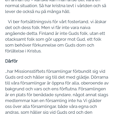
normal situation. Så har kristna levt i världen och så
lever de också nu på många håll.
Vi ber fortsättningsvis för vårt foster­land, vi älskar
det och dess folk. Men vi får inte vara naiva
angående detta. Finland är inte Guds folk, utan ett
o­tacksamt folk som gör uppror mot Gud, ett folk
som behöver förkunnelse om Guds dom och
förlåtelse i Kristus.
Därför
…har Missionsstiftets församlingar för­bundit sig vid
Guds ord och håller sig till det med glädje. Dörrarna
till våra församlingar är öppna för alla, obero­ende av
bakgrund och vars och ens förflutna. Församlingen
är en plats för benådade syndare, något annat slags
medlemmar kan en församling inte ha. Vi gläder
oss över alla församlingar, både våra egna och
andras, som håller sig vid Guds ord och den