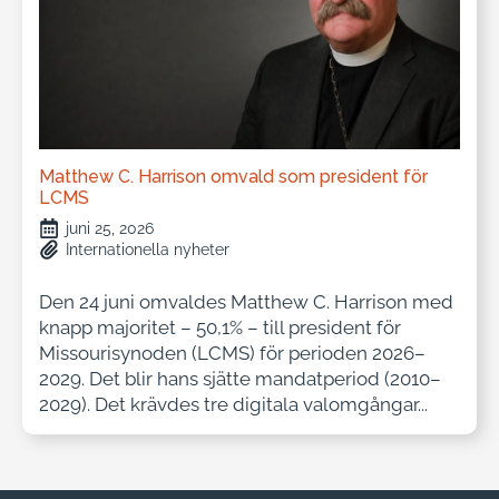
Matthew C. Harrison omvald som president för
LCMS
juni 25, 2026
Internationella nyheter
Den 24 juni omvaldes Matthew C. Harrison med
knapp majoritet – 50,1% – till president för
Missourisynoden (LCMS) för perioden 2026–
2029. Det blir hans sjätte mandatperiod (2010–
2029). Det krävdes tre digitala valomgångar...