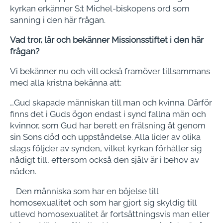
kyrkan erkänner S:t Michel-bisko­pens ord som
sanning i den här frågan.
Vad tror, lär och bekänner Missions­stiftet i den här
frågan?
Vi bekänner nu och vill också framöver tillsammans
med alla kristna bekänna att:
…Gud skapade människan till man och kvinna. Därför
finns det i Guds ögon endast i synd fallna män och
kvinnor, som Gud har berett en frälsning åt ge­nom
sin Sons död och uppståndelse. Alla lider av olika
slags följder av syn­den, vilket kyrkan förhåller sig
nådigt till, eftersom också den själv är i behov av
nåden.
Den människa som har en böjelse till
homosexualitet och som har gjort sig skyldig till
utlevd homosexualitet är fortsättningsvis man eller