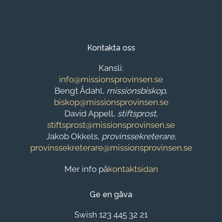
Kontakta oss
Kansli:
info@missionsprovinsen.se
Bengt Ådahl,
missionsbiskop
,
biskop@missionsprovinsen.se
David Appell,
stiftsprost
,
stiftsprost@missionsprovinsen.se
Jakob Okkels,
provinssekreterare
,
provinssekreterare@missionsprovinsen.se
Mer info på
kontaktsidan
Ge en gåva
Swish 123 445 32 21