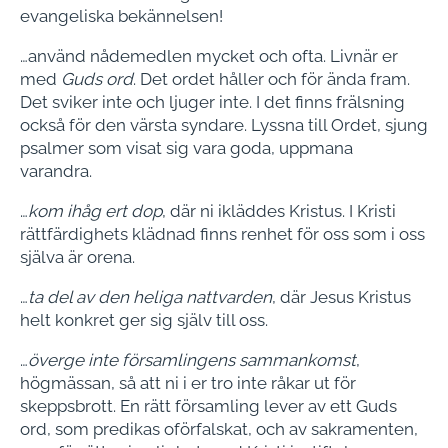
evangeliska bekännelsen!
…använd nådemedlen mycket och ofta. Livnär er
med
Guds ord
. Det ordet håller och för ända fram.
Det sviker inte och ljuger inte. I det finns frälsning
också för den värsta syndare. Lyssna till Or­det, sjung
psalmer som visat sig vara goda, uppmana
varandra.
…
kom ihåg ert dop
, där ni ikläddes Kris­tus. I Kristi
rättfärdighets klädnad finns renhet för oss som i oss
själva är orena.
…
ta del av den heliga nattvarden
, där Je­sus Kristus
helt konkret ger sig själv till oss.
…
överge inte församlingens sammankomst
,
högmässan, så att ni i er tro inte råkar ut för
skeppsbrott. En rätt församling lever av ett Guds
ord, som predikas o­förfalskat, och av sakramenten,