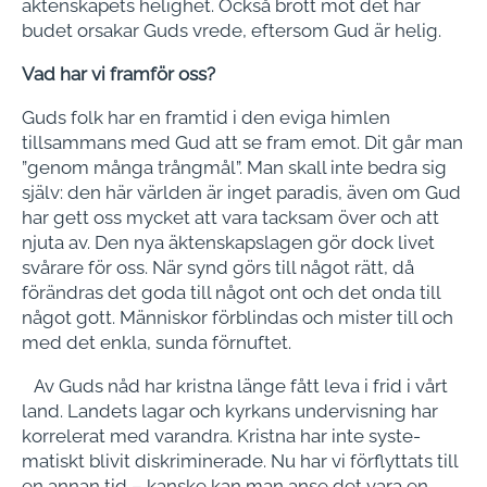
äktenskapets helighet. Också brott mot det här
budet orsakar Guds vrede, eftersom Gud är helig.
Vad har vi framför oss?
Guds folk har en framtid i den eviga himlen
tillsammans med Gud att se fram emot. Dit går man
”genom många trångmål”. Man skall inte bedra sig
själv: den här världen är inget paradis, även om Gud
har gett oss mycket att vara tacksam över och att
njuta av. Den nya äktenskapslagen gör dock livet
svårare för oss. När synd görs till något rätt, då
förändras det goda till något ont och det onda till
något gott. Människor förblindas och mister till och
med det enkla, sunda förnuftet.
Av Guds nåd har kristna länge fått leva i frid i vårt
land. Landets lagar och kyrkans undervisning har
korrelerat med varandra. Kristna har inte syste­
matiskt blivit diskriminerade. Nu har vi förflyttats till
en annan tid – kanske kan man anse det vara en