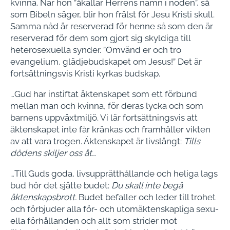
kvinna. När hon ”åkallar Herrens namn i nöden”, så
som Bibeln säger, blir hon frälst för Jesu Kristi skull.
Samma nåd är reserverad för henne så som den är
reserverad för dem som gjort sig skyldiga till
hetero­sexuella synder. ”Omvänd er och tro
evangelium, glädjebudskapet om Je­sus!” Det är
fortsättningsvis Kristi kyr­kas budskap.
…Gud har instiftat äktenskapet som ett förbund
mellan man och kvinna, för de­ras lycka och som
barnens uppväxt­miljö. Vi lär fortsättningsvis att
äkten­skapet inte får kränkas och framhåller vikten
av att vara trogen. Äktenskapet är livslångt:
Tills
dödens skiljer oss åt…
…Till Guds goda, livsupprätthållande och heliga lags
bud hör det sjätte budet:
Du skall inte begå
äktenskapsbrott.
Budet befaller och leder till trohet
och förbju­der alla för- och utomäktenskapliga sexu­
ella förhållanden och allt som strider mot