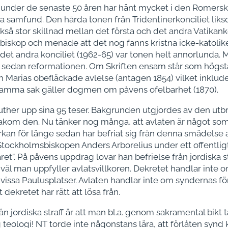
t under de senaste 50 åren har hänt mycket i den Romersk
stna samfund. Den hårda tonen från Tridentinerkonciliet liks
ckså stor skillnad mellan det första och det andra Vatikanko
biskop och menade att det nog fanns kristna icke-katolike
 det andra konciliet (1962-65) var tonen helt annorlunda. 
 sedan reformationen. Om Skriften ensam står som högsta 
Marias obefläckade avlelse (antagen 1854) vilket inklude
Samma sak gäller dogmen om påvens ofelbarhet (1870).
Luther upp sina 95 teser. Bakgrunden utgjordes av den utb
akom den. Nu tänker nog många, att avlaten är något som h
n för länge sedan har befriat sig från denna smädelse av 
Stockholmsbiskopen Anders Arborelius under ett offentli
et”. På påvens uppdrag lovar han befrielse från jordiska str
r väl man uppfyller avlatsvillkoren. Dekretet handlar inte
 vissa Paulusplatser. Avlaten handlar inte om syndernas f
 dekretet har rätt att lösa från.
ån jordiska straff är att man bl.a. genom sakramental bikt t
teologi! NT torde inte någonstans lära, att förlåten synd krä