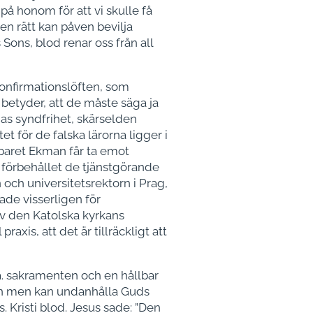
på honom för att vi skulle få
lken rätt kan påven bevilja
Sons, blod renar oss från all
onfirmationslöften, som
 betyder, att de måste säga ja
rias syndfrihet, skärselden
 för de falska lärorna ligger i
t paret Ekman får ta emot
rit förbehållet de tjänstgörande
 och universitetsrektorn i Prag,
ade visserligen för
av den Katolska kyrkans
xis, att det är tillräckligt att
.a. sakramenten och en hållbar
syn men kan undanhålla Guds
. Kristi blod. Jesus sade: ”Den