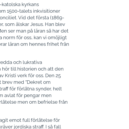
-katolska kyrkans
om 1500-talets inkvisitioner
nciliet. Vid det första (1869-
r, som älskar Jesus. Han blev
Men ser man på läran så har det
norm för oss, kan vi omöjligt
rar läran om hennes frihet från
redda och lukrativa
ör till historien och att den
Kristi verk för oss. Den 25
gt brev med ”Dekret om
aff för förlåtna synder, helt
 om avlat för pengar men
örlåtelse men om befrielse från
agit emot full förlåtelse för
ver jordiska straff. I så fall