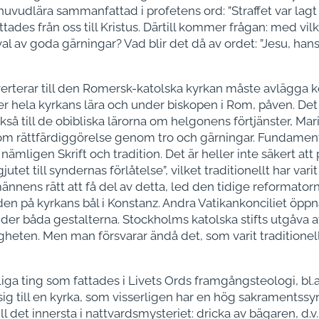
huvudlära sammanfattad i profetens ord: ”Straffet var lagt 
flyttades från oss till Kristus. Därtill kommer frågan: med vi
 av goda gärningar? Vad blir det då av ordet: ”Jesu, hans 
erterar till den Romersk-katolska kyrkan måste avlägga k
er hela kyrkans lära och under biskopen i Rom, påven. Det
också till de obibliska lärorna om helgonens förtjänster, Ma
 om rättfärdiggörelse genom tro och gärningar. Fundamentet
ämligen Skrift och tradition. Det är heller inte säkert at
gjutet till syndernas förlåtelse”, vilket traditionellt har va
nnens rätt att få del av detta, led den tidige reformatorn
en på kyrkans bål i Konstanz. Andra Vatikankonciliet öppn
under båda gestalterna. Stockholms katolska stifts utgåva 
eten. Men man försvarar ändå det, som varit traditionell pra
tliga ting som fattades i Livets Ords framgångsteologi, bl
sig till en kyrka, som visserligen har en hög sakraments
 det innersta i nattvardsmysteriet: dricka av bägaren, d.v.s