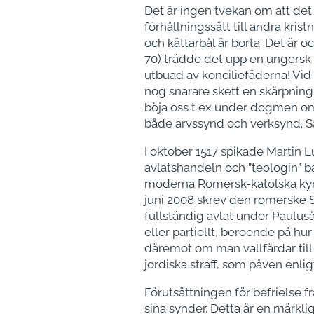
Det är ingen tvekan om att de
förhållningssätt till andra kri
och kättarbål är borta. Det är o
70) trädde det upp en ungersk 
utbuad av konciliefäderna! Vid
nog snarare skett en skärpning
böja oss t ex under dogmen om 
både arvssynd och verksynd. 
I oktober 1517 spikade Martin 
avlatshandeln och ”teologin” b
moderna Romersk-katolska kyrka
juni 2008 skrev den romerske 
fullständig avlat under Paulusår
eller partiellt, beroende på hu
däremot om man vallfärdar till
jordiska straff, som påven enligt
Förutsättningen för befrielse fr
sina synder. Detta är en märklig 