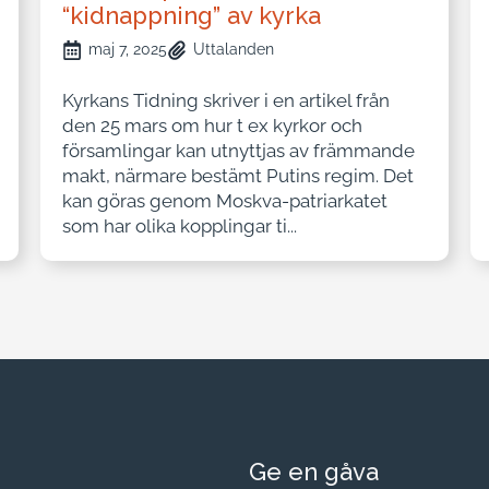
“kidnappning” av kyrka
maj 7, 2025
Uttalanden
Kyrkans Tidning skriver i en artikel från
den 25 mars om hur t ex kyrkor och
församlingar kan utnyttjas av främmande
makt, närmare bestämt Putins regim. Det
kan göras genom Moskva-patriarkatet
som har olika kopplingar ti...
Ge en gåva