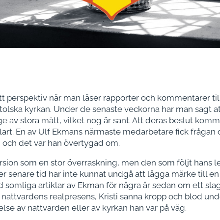
tt perspektiv när man läser rapporter och kommentarer til
tolska kyrkan. Under de senaste veckorna har man sagt at
ge av stora mått, vilket nog är sant. Att deras beslut kom
klart. En av Ulf Ekmans närmaste medarbetare fick frågan 
, och det var han övertygad om.
on som en stor överraskning, men den som följt hans leda
der senare tid har inte kunnat undgå att lägga märke till
 somliga artiklar av Ekman för några år sedan om ett slags
 ex nattvardens realpresens, Kristi sanna kropp och blod un
åelse av nattvarden eller av kyrkan han var på väg.