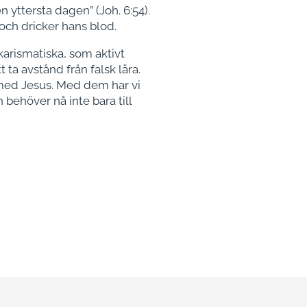
 yttersta dagen” (Joh. 6:54).
och dricker hans blod.
karismatiska, som aktivt
ta avstånd från falsk lära.
 med Jesus. Med dem har vi
ehöver nå inte bara till