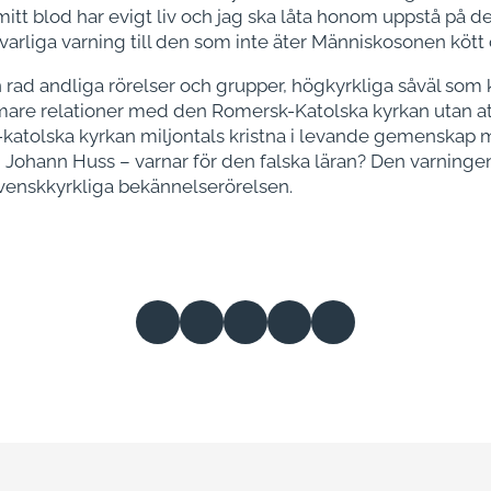
mitt blod har evigt liv och jag ska låta honom uppstå på den
varliga varning till den som inte äter Människosonen kött 
n rad andliga rörelser och grupper, högkyrkliga såväl som 
ärmare relationer med den Romersk-Katolska kyrkan utan att 
k-katolska kyrkan miljontals kristna i levande gemenskap
hann Huss – varnar för den falska läran? Den varningen b
 svenskkyrkliga bekännelserörelsen.