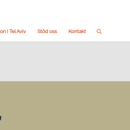
on i Tel Aviv
Stöd oss
Kontakt
Search
for:
”