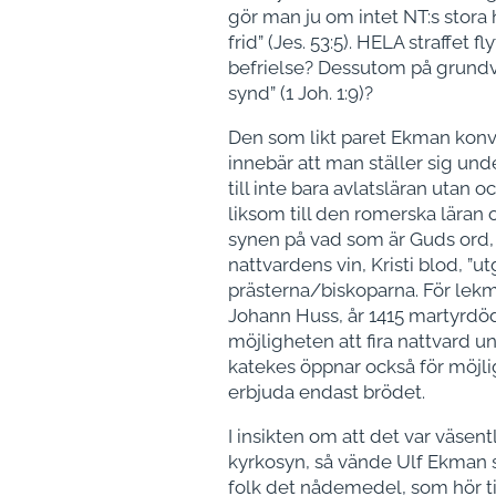
gör man ju om intet NT:s stora 
frid” (Jes. 53:5). HELA straffet 
befrielse? Dessutom på grundval
synd” (1 Joh. 1:9)?
Den som likt paret Ekman konv
innebär att man ställer sig und
till inte bara avlatsläran utan 
liksom till den romerska läran
synen på vad som är Guds ord, n
nattvardens vin, Kristi blod, ”ut
prästerna/biskoparna. För lekmä
Johann Huss, år 1415 martyrdöd
möjligheten att fira nattvard 
katekes öppnar också för möjligh
erbjuda endast brödet.
I insikten om att det var väsen
kyrkosyn, så vände Ulf Ekman 
folk det nådemedel, som hör till