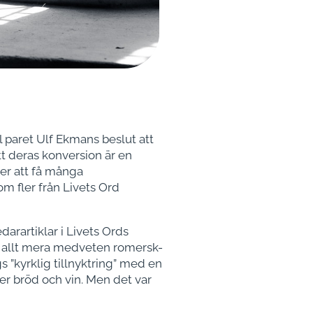
l paret Ulf Ekmans beslut att
t deras konversion är en
mer att få många
om fler från Livets Ord
rartiklar i Livets Ords
 en allt mera medveten romersk-
 ”kyrklig tillnyktring” med en
der bröd och vin. Men det var