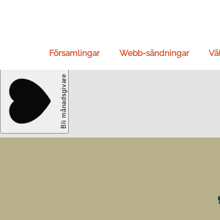
Församlingar
Webb-sändningar
Vä