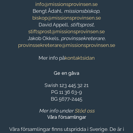
info@missionsprovinsen.se
Bengt Ådahl,
missionsbiskop
,
biskop@missionsprovinsen.se
David Appell,
stiftsprost
,
stiftsprost@missionsprovinsen.se
Jakob Okkels,
provinssekreterare
,
provinssekreterare@missionsprovinsen.se
Mer info på
kontaktsidan
Ge en gåva
Swish 123 445 32 21
PG 11 36 63-9
BG 5677-2445
Mer info under
Stöd oss
Våra församlingar
Våra församlingar finns utspridda i Sverige. De är i