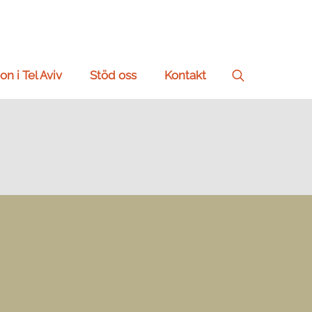
on i Tel Aviv
Stöd oss
Kontakt
Search
for: