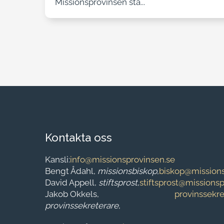
Missionsprovinsen stå...
Kontakta oss
Kansli:
info@missionsprovinsen.se
Bengt Ådahl,
missionsbiskop
,
biskop@missions
David Appell,
stiftsprost
,
stiftsprost@missions
Jakob Okkels,
provinssekr
provinssekreterare
,