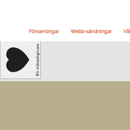
Församlingar
Webb-sändningar
Vä