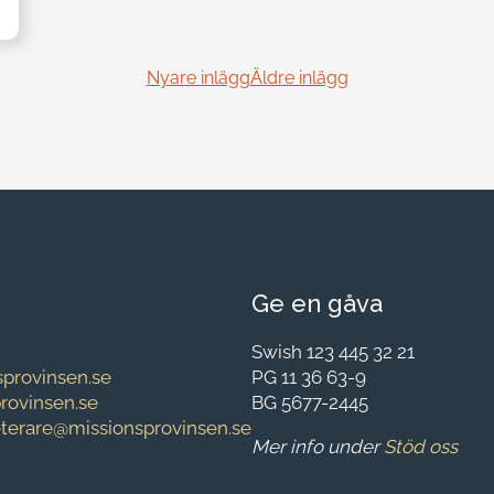
Nyare inlägg
Äldre inlägg
Ge en gåva
Swish 123 445 32 21
provinsen.se
PG 11 36 63-9
provinsen.se
BG 5677-2445
eterare@missionsprovinsen.se
Mer info under
Stöd oss