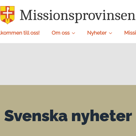
lkommen till oss!
Om oss
Nyheter
Missi
Svenska nyheter