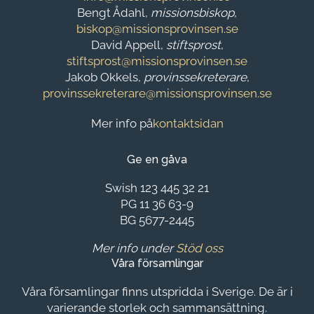
Bengt Ådahl,
missionsbiskop
,
biskop@missionsprovinsen.se
David Appell,
stiftsprost
,
stiftsprost@missionsprovinsen.se
Jakob Okkels,
provinssekreterare
,
provinssekreterare@missionsprovinsen.se
Mer info på
kontaktsidan
Ge en gåva
Swish 123 445 32 21
PG 11 36 63-9
BG 5677-2445
Mer info under
Stöd oss
Våra församlingar
Våra församlingar finns utspridda i Sverige. De är i
varierande storlek och sammansättning.