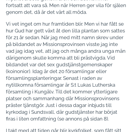
fortsatt att vara så. Men när Herren ger vila för själen
genom det, då är det värt all möda.
Vi vet inget om hur framtiden blir. Men vi har fått se
hur Gud har gett växt åt den lilla plantan som sattes
för 21 år sedan. När jag med mitt namn skrev under
på bildandet av Missionsprovinsen visste jag inte
vad jag idag vet, att jag och många andra unga män
därigenom skulle komma att bli prästvigda. Vid
bildandet var det sex gudstjänstgemenskaper
(koinonior). Idag är det 20 församlingar eller
församlingsplanteringar. Senast i raden av
nytillkomna församlingar är S:t Lukas Lutherska
församling i Kungälv. Till det kommer ytterligare
platser och sammanhang där Missionsprovinsens
präster tjänstgör. Just i dessa dagar inbjuds till
kyrkodag i Sundsvall, där gudstjänster har börjat
firas i liten omfattning (se annons på sidan 8).
I takt med att tiden går blir kyrkfolket, som fått sitt