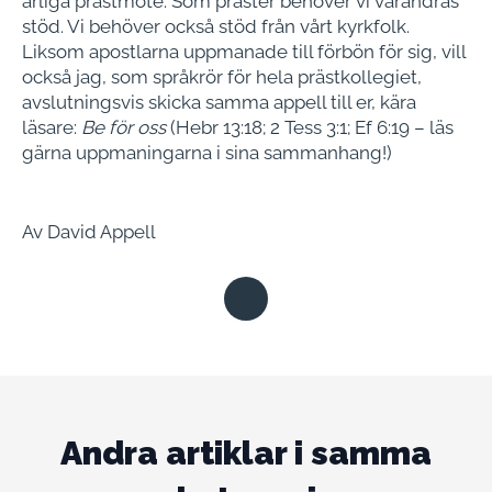
årliga prästmöte. Som präster behöver vi varandras
stöd. Vi behöver också stöd från vårt kyrkfolk.
Liksom apostlarna uppmanade till förbön för sig, vill
också jag, som språkrör för hela prästkollegiet,
avslutningsvis skicka samma appell till er, kära
läsare:
Be för oss
(Hebr 13:18; 2 Tess 3:1; Ef 6:19 – läs
gärna uppmaningarna i sina sammanhang!)
Av David Appell
Andra artiklar i samma