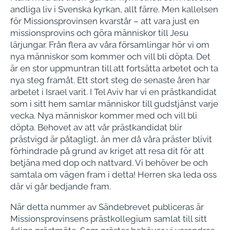
andliga liv i Svenska kyrkan, allt färre. Men kallelsen
för Missionsprovinsen kvarstår – att vara just en
missionsprovins och göra människor till Jesu
lärjungar. Från flera av våra församlingar hör vi om
nya människor som kommer och vill bli döpta. Det
är en stor uppmuntran till att fortsätta arbetet och ta
nya steg framåt. Ett stort steg de senaste åren har
arbetet i Israel varit. I Tel Aviv har vi en prästkandidat
som i sitt hem samlar människor till gudstjänst varje
vecka. Nya människor kommer med och vill bli
döpta. Behovet av att vår prästkandidat blir
prästvigd är påtagligt, än mer då våra präster blivit
förhindrade på grund av kriget att resa dit för att
betjäna med dop och nattvard. Vi behöver be och
samtala om vägen fram i detta! Herren ska leda oss
där vi går bedjande fram.
När detta nummer av Sändebrevet publiceras är
Missionsprovinsens prästkollegium samlat till sitt