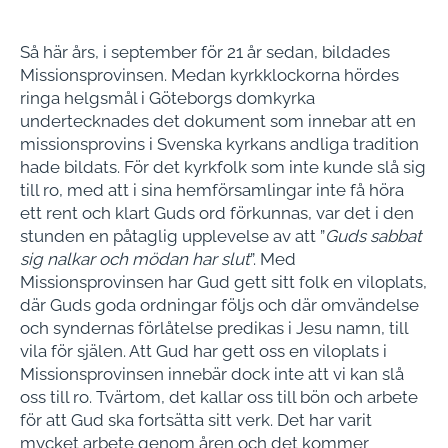
Så här års, i september för 21 år sedan, bildades
Missionsprovinsen. Medan kyrkklockorna hördes
ringa helgsmål i Göteborgs domkyrka
undertecknades det dokument som innebar att en
missionsprovins i Svenska kyrkans andliga tradition
hade bildats. För det kyrkfolk som inte kunde slå sig
till ro, med att i sina hemförsamlingar inte få höra
ett rent och klart Guds ord förkunnas, var det i den
stunden en påtaglig upplevelse av att ”
Guds sabbat
sig nalkar och mödan har slut
”. Med
Missionsprovinsen har Gud gett sitt folk en viloplats,
där Guds goda ordningar följs och där omvändelse
och syndernas förlåtelse predikas i Jesu namn, till
vila för själen. Att Gud har gett oss en viloplats i
Missionsprovinsen innebär dock inte att vi kan slå
oss till ro. Tvärtom, det kallar oss till bön och arbete
för att Gud ska fortsätta sitt verk. Det har varit
mycket arbete genom åren och det kommer